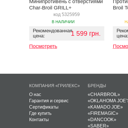
Минипротивень c отверстиями
Проти
Char-Broil GRILL+
Broil 
код 5325959
В НАЛИЧИИ
Н
Рекомендованная
Реко
1 599 грн.
цена:
цена
Посмотреть
Посмо
КОМПАНИЯ «ГРИЛЕКС»
БРЕНДЫ
О нас
«CHARBROIL»
Гарантия и сервис
«OKLAHOMA JOE’
Сертификаты
«KAMADO JOE»
Где купить
«FIREMAGIC»
Контакты
«DANCOOK»
«SABER»