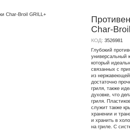
Противен
Char-Broi
КОД:
3526981
Глубокий противе
универсальный к
который идеальн
связанных с при
из нержавеющей
достаточно проч
гриля, также ид
духовке, что де
гриля. Пластиков
служит также кр
хранении и тран
и хранить в хол
на гриле. С сист