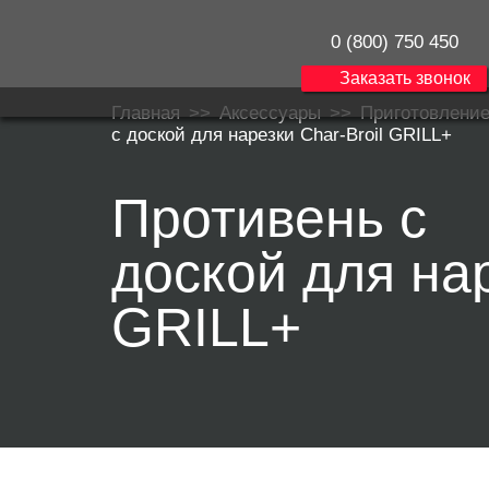
0 (800) 750 450
Заказать звонок
Главная
>>
Аксессуары
>>
Приготовлени
c доской для нарезки Char-Broil GRILL+
Противень c
доской для на
GRILL+