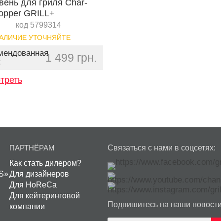
вень для гриля Char-
Topper GRILL+
код 5799314
АЛИЧИЕ УТОЧНЯЙТЕ
мендованная
1 499 грн.
:
треть
ПАРТНЁРАМ
Связаться с нами в соцсетях:
Как стать дилером?
S»
Для дизайнеров
Для HoReCa
Для кейтеринговой
Подпишитесь на наши новости
компании