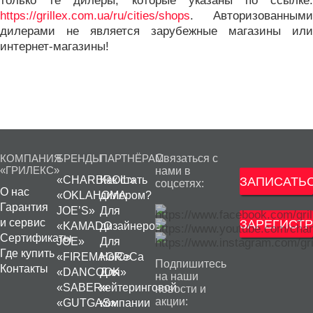
только те дилеры, которые указаны по ссылке:
https://grillex.com.ua/ru/cities/shops
. Авторизованными
дилерами не является зарубежные магазины или
интернет-магазины!
КОМПАНИЯ
БРЕНДЫ
ПАРТНЁРАМ
Связаться с
«ГРИЛЕКС»
нами в
«CHARBROIL»
Как стать
ЗАПИСАТЬС
соцсетях:
О нас
«OKLAHOMA
дилером?
Гарантия
JOE’S»
Для
и сервис
ЗАРЕГИСТР
«KAMADO
дизайнеров
Сертификаты
JOE»
Для
Где купить
«FIREMAGIC»
HoReCa
Подпишитесь
Контакты
«DANCOOK»
Для
на наши
«SABER»
кейтеринговой
новости и
акции:
«GUTGAS»
компании