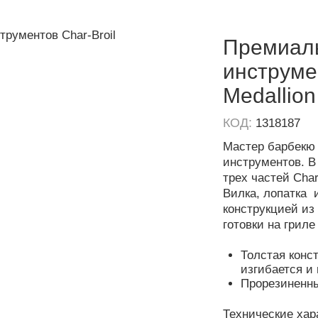
Премиаль
инструмен
Medallion
КОД:
1318187
Мастер барбекю
инструментов. В
трех частей
Char
Вилка, лопатка 
конструкцией из
готовки на грил
Толстая конс
изгибается и
Прорезиненные
Технические хар