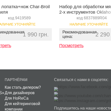
 лопатка+нож Char-Broil
Набор для обработки мя
риля
2-х инструментов Oklah
Joe’s Blacksmith
код 9419589
код 6837889R04
АЛИЧИЕ УТОЧНЯЙТЕ
НАЛИЧИЕ УТОЧНЯЙТЕ
мендованная
Рекомендованная
1 990 грн.
2 290 
:
цена:
треть
Посмотреть
ПАРТНЁРАМ
Связаться с нами в соцсетях:
Как стать дилером?
S»
Для дизайнеров
Для HoReCa
Для кейтеринговой
Подпишитесь на наши новости
компании