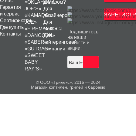
О нас
«OKLAHOMA
дилером?
Гарантия
JOE’S»
Для
и сервис
ЗАРЕГИСТР
«KAMADO
дизайнеров
Сертификаты
JOE»
Для
Где купить
«FIREMAGIC»
HoReCa
Подпишитесь
Контакты
«DANCOOK»
Для
на наши
«SABER»
кейтеринговой
новости и
акции:
«GUTGAS»
компании
«SWEET
BABY
RAY’S»
© ООО «Грилекс», 2016 — 2024
Магазин коптилен, грилей и барбекю