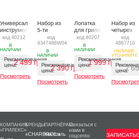
Универсальный
Набор из
Лопатка
Набор из
инструмент
5-ти
для гриля
четырех
для гриля
инструментов
с большой
инструмен
код 40212
код
код 40207
код
4347486W04
4867710
Louisiana
Char-Broil
поверхностью
Char-Broil
В
В
НАЛИЧИИ
НАЛИЧИИ
Grills
Louisiana
Comfort-
В
НАЛИЧИЕ
НАЛИЧИИ
УТОЧНЯЙТЕ
Grills
Grip
Рекомендованная
Рекомендованная
2 499 грн.
1 999 грн.
цена:
Рекомендованная
цена:
Рекоменд
2 390 грн.
2 65
цена:
цена:
Посмотреть
Посмотреть
Посмотреть
Посмотрет
КОМПАНИЯ
БРЕНДЫ
ПАРТНЁРАМ
Связаться с
«ГРИЛЕКС»
нами в
«CHARBROIL»
Как стать
ЗАПИСАТЬС
соцсетях: