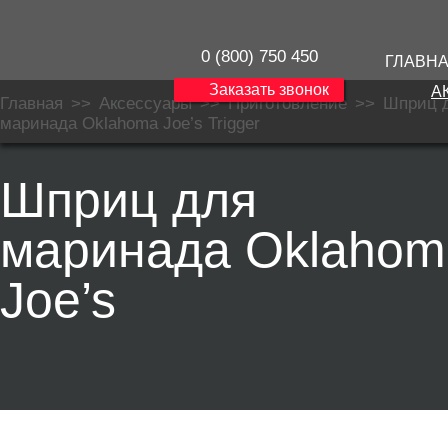
0 (800) 750 450
ГЛАВН
Заказать звонок
А
Главная
>>
Аксессуары
>>
Приготовление
>>
Шприц 
маринада Oklahoma Joe’s Trigger
Шприц для
маринада Oklahom
Joe’s