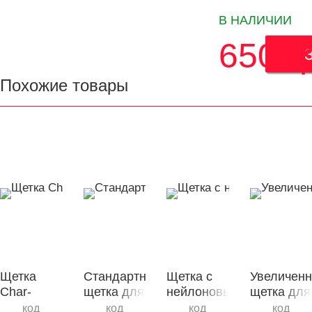
В НАЛИЧИИ
650
г
Похожие товары
Щетка
Стандартная
Щетка с
Увеличенн
Char-
щетка для
нейлоновым
щетка для
Broil®
гриля
ворсом
гриля
код
код
код
код