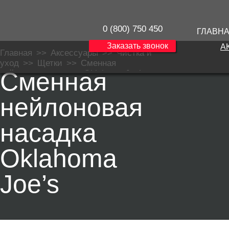
0 (800) 750 450
ГЛАВН
Заказать звонок
А
Главная
>>
Аксессуары
>>
Чистка и
уход
>>
Щетки
>>
Сменная
Сменная
нейлоновая насадка Oklahoma Joe’s
нейлоновая
насадка
Oklahoma
Joe’s