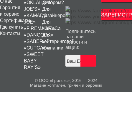
О нас
«OKLAHOMA
дилером?
Гарантия
JOE’S»
Для
и сервис
ЗАРЕГИСТР
«KAMADO
дизайнеров
Сертификаты
JOE»
Для
Где купить
«FIREMAGIC»
HoReCa
Подпишитесь
Контакты
«DANCOOK»
Для
на наши
«SABER»
кейтеринговой
новости и
акции:
«GUTGAS»
компании
«SWEET
BABY
RAY’S»
© ООО «Грилекс», 2016 — 2024
Магазин коптилен, грилей и барбекю