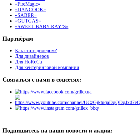
«FireMagic»
«DANCOOK»
«SABER»
«GUTGAS»
«SWEET BABY RAY’S»
Партнёрам
Как стать дилером?
Для дизайнеров
Для HoReCa
Для кейтеринговой компании
Связаться с нами в соцсетях:
Подпишитесь на наши новости и акции: