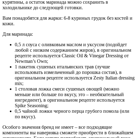
курятины, а остаток маринада
можно сохранить в
холодильнике до следующей готовки.
Вам понадобятся для жарки: 6-8 куриных грудок без костей и
кожи.
Для маринада:
0,5 л соуса с оливковым маслом и уксусом (подойдет
любой с низким содержанием жиров), в оригинальном
рецепте используется Classic Oil & Vinegar Dressing от
Newman’s Own;
1 пакетик сушеных итальянских трав (лучше
использовать измельченный до порошка состав), в
оригинальном рецепте используется Zesty Italian dressing
mix;
1 столовая ложка смеси сушеных овощей (можно
меньше или больше по вкусу, это – необязательный
ингредиент), в оригинальном рецепте используется
Spike Seasoning;
0,5 чайной ложки черного перца грубого помола (или
по вкусу).
Особого значения бренд не имеет – все подходящие
компоненты вы наверняка сможете приобрести в ближайшем