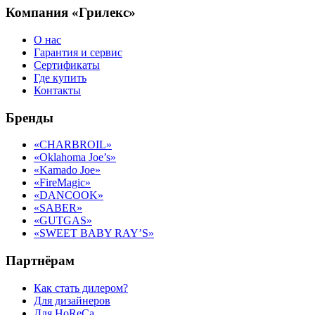
Компания «Грилекс»
О нас
Гарантия и сервис
Сертификаты
Где купить
Контакты
Бренды
«CHARBROIL»
«Oklahoma Joe’s»
«Kamado Joe»
«FireMagic»
«DANCOOK»
«SABER»
«GUTGAS»
«SWEET BABY RAY’S»
Партнёрам
Как стать дилером?
Для дизайнеров
Для HoReCa