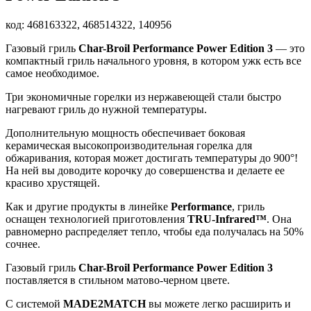
код:
468163322, 468514322, 140956
Газовый гриль
Char-Broil Performance Power Edition 3
— это
компактный гриль начального уровня, в котором ужк есть все
самое необходимое.
Три экономичные горелки из нержавеющей стали быстро
нагревают гриль до нужной температуры.
Дополнительную мощность обеспечивает боковая
керамическая высокопроизводительная горелка для
обжаривания, которая может достигать температуры до 900°!
На ней вы доводите корочку до совершенства и делаете ее
красиво хрустящей.
Как и другие продукты в линейке
Performance
, гриль
оснащен технологией приготовления
TRU-Infrared™
. Она
равномерно распределяет тепло, чтобы еда получалась на 50%
сочнее.
Газовый гриль
Char-Broil Performance Power Edition 3
поставляется в стильном матово-черном цвете.
С системой
MADE2MATCH
вы можете легко расширить и