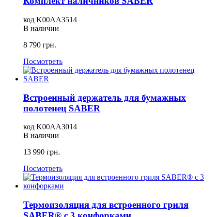
Комплект наличников SABER
код
K00AA3514
В наличии
8 790
грн.
Посмотреть
Встроенный держатель для бумажных
полотенец SABER
код
K00AA3014
В наличии
13 990
грн.
Посмотреть
Термоизоляция для встроенного гриля
SABER® с 3 конфорками