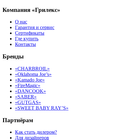
Компания «Грилекс»
О нас
Гарантия и сервис
Сертификаты
Где купить
Контакты
Бренды
«CHARBROIL»
«Oklahoma Joe’s»
«Kamado Joe»
«FireMagic»
«DANCOOK»
«SABER»
«GUTGAS»
«SWEET BABY RAY’S»
Партнёрам
Как стать дилером?
Для дизайнеров