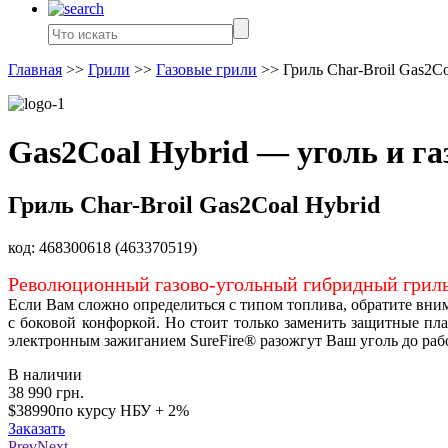
Главная
>>
Грили
>>
Газовые грили
>>
Гриль Char-Broil Gas2Co
Gas2Coal Hybrid — уголь и газ
Гриль Char-Broil Gas2Coal Hybrid
код:
468300618 (463370519)
Революционный газово-угольный гибридный гриль
Если Вам сложно определиться с типом топлива, обратите вним
с боковой конфоркой. Но стоит только заменить защитные п
электронным зажиганием SureFire® разожгут Ваш уголь до рабо
В наличии
38 990
грн.
$38990
по курсу НБУ + 2%
Заказать
Prev
Next