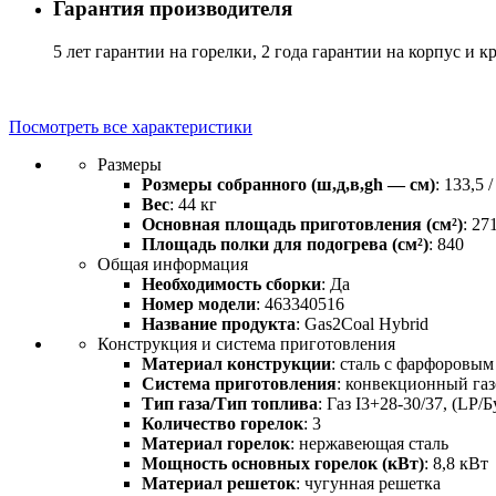
Гарантия производителя
5 лет гарантии на горелки, 2 года гарантии на корпус и к
Посмотреть все характеристики
Размеры
Розмеры собранного (ш,д,в,gh — см)
: 133,5 
Вес
: 44 кг
Основная площадь приготовления (см²)
: 27
Площадь полки для подогрева (см²)
: 840
Общая информация
Необходимость сборки
: Да
Номер модели
: 463340516
Название продукта
: Gas2Coal Hybrid
Конструкция и система приготовления
Материал конструкции
: сталь с фарфоровы
Система приготовления
: конвекционный га
Тип газа/Тип топлива
: Газ I3+28-30/37, (LP/
Количество горелок
: 3
Материал горелок
: нержавеющая сталь
Мощность основных горелок (кВт)
: 8,8 кВт
Материал решеток
: чугунная решетка