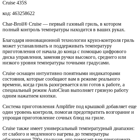
Cruise 435S
код:
463258622
Char-Broil® Cruise — первый газовый гриль, в котором
полный контроль температуры находится в ваших руках.
Благодаря инновационной технологии круиз-контроля гриль
может устанавливать и поддерживать температуру
приготовления от начала до конца с помощью цифрового
диска управления, заменяя ручки высокого, среднего или
низкого уровня температуры точными градусами.
Cruise оснащен интуитивно понятными индикаторами
состояния, которые сообщают вам в режиме реального
времени, когда гриль разогревается или готов к работе, а
специальный режим AutoClean выполняет грязную работу
одним нажатием кнопки.
Система приготовления Amplifire под крышкой добавляет еще
один уровень контроля, помогая предотвратить возгорание и
упрощая приготовление сочных блюд на гриле.
Cruise также имеет универсальный температурный диапазон:
от слабого и медленного нагрева до температуры
обжаривания 700+ градусов, что помогает вам приготовить