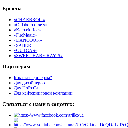
Бренды
«CHARBROIL»
«Oklahoma Joe’s»
«Kamado Joe»
«FireMagic»
«DANCOOK»
«SABER»
«GUTGAS»
«SWEET BABY RAY’S»
Партнёрам
Как стать дилером?
Для дизайнеров
Для HoReCa
Для кейтеринговой компании
Связаться с нами в соцсетях: