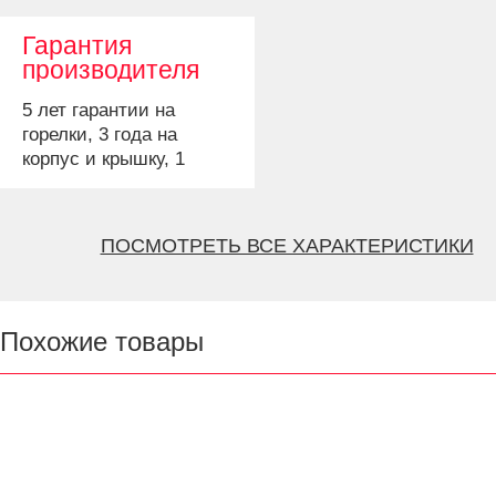
разместить и
спички.
приготовить 12
Гарантия
гамбургеров.
производителя
5 лет гарантии на
горелки, 3 года на
корпус и крышку, 1
год гарантии на
другие детали.
ПОСМОТРЕТЬ ВСЕ ХАРАКТЕРИСТИКИ
Похожие товары