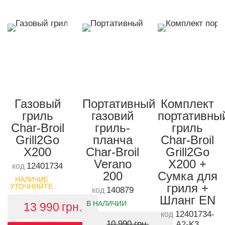
Газовый
Портативный
Комплект
гриль
газовий
портативны
Char-Broil
гриль-
гриль
Grill2Go
планча
Char-Broil
X200
Char-Broil
Grill2Go
Verano
X200 +
12401734
код
200
Сумка для
НАЛИЧИЕ
гриля +
УТОЧНЯЙТЕ
140879
код
Шланг EN
В НАЛИЧИИ
13 990
грн.
12401734-
код
10 990 грн.
А2-K3