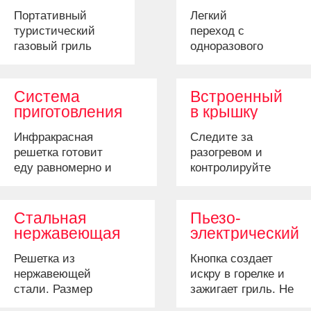
Портативный
Легкий
туристический
переход с
газовый гриль
одноразового
предназначен
туристического
для кемпинга,
баллона на
рыбалки или
стандартный
Система
Встроенный
охоты.
(пропан-бутан)
приготовления
в крышку
Компактный
баллон с
TRU-
датчик
Инфракрасная
Следите за
размер и вес,
помощью
Infrared™
температуры
решетка готовит
разогревом и
с
специального
еду равномерно и
контролируйте
фиксирующей
переходника
предотвращает
температуру под
крышкой.
(продается
вспышки огня.
крышкой гриля.
отдельно).
Блюда остаются
Стальная
Пьезо-
сочными!
нержавеющая
электрический
решетка
поджиг
Решетка из
Кнопка создает
нержавеющей
искру в горелке и
стали. Размер
зажигает гриль. Не
решетки позволяет
нужны батарейки и