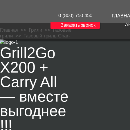
0 (800) 750 450
ГЛАВН
А
Заказать звонок
Главная
>>
Грили
>>
Газовые
грили
>>
Газовый гриль Char-
Broil Grill2Go X200 + Сумка для
Grill2Go
гриля Grill2Go X200 Carry All
X200 +
Carry All
— вместе
выгоднее
!!!