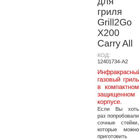
для
гриля
Grill2Go
X200
Carry All
КОД:
12401734-A2
Инфракрасны
газовый гриль
в компактном
защищенном
корпусе.
Если Вы хоть
раз попробовали
сочные стейки,
которые можно
приготовить