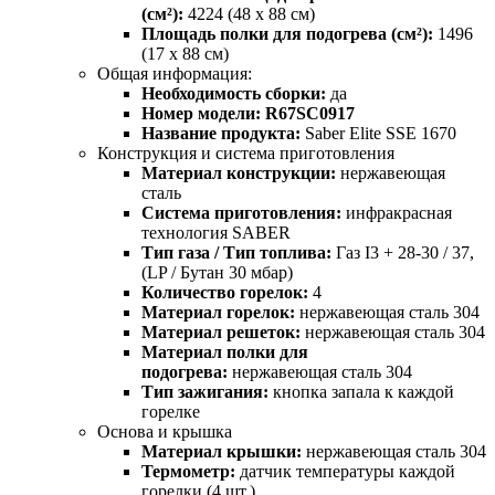
(см²):
4224 (48 х 88 см)
Площадь полки для подогрева (см²):
1496
(17 х 88 см)
Общая информация:
Необходимость сборки:
да
Номер модели:
R67SC0917
Название продукта:
Saber Elite SSE 1670
Конструкция и система приготовления
Материал конструкции:
нержавеющая
сталь
Система приготовления:
инфракрасная
технология SABER
Тип газа / Тип топлива:
Газ I3 + 28-30 / 37,
(LP / Бутан 30 мбар)
Количество горелок:
4
Материал горелок:
нержавеющая сталь 304
Материал решеток:
нержавеющая сталь 304
Материал полки для
подогрева:
нержавеющая сталь 304
Тип зажигания:
кнопка запала к каждой
горелке
Основа и крышка
Материал крышки:
нержавеющая сталь 304
Термометр:
датчик температуры каждой
горелки (4 шт.)