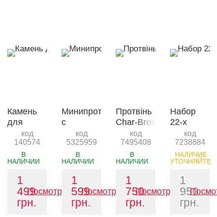
Камень
Минипротивень
Протвінь
Набор
для
c
Char-Broil
22-х
пиццы
отверстиями
Porcelain
аксессуаро
код
код
код
код
140574
5325959
7495408
7238884
Char-Broil
Char-Broil
XL
для Big
GRILL+
Easy
В
В
В
НАЛИЧИЕ
НАЛИЧИИ
НАЛИЧИИ
НАЛИЧИИ
УТОЧНЯЙТЕ
1
1
1
1
499
599
750
950
Посмотреть
Посмотреть
Посмотреть
Посмо
грн.
грн.
грн.
грн.