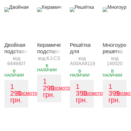
Двойная
Керамическая
Решётка
Многоуров
подставка
подставка
для
решетка
для
для
жарки
Char-Broil
код
код KJ-CS
код
код
6449407
A00AA8119
140020
перца
курицы
индейки
GRILL+
В
НАЛИЧИИ
GRILL+
Kamado
SABER
Multi
В
В
В
НАЛИЧИИ
НАЛИЧИИ
НАЛИЧИИ
Joe
EZ
Rack
1
Grilling
1
1
1
290
Посмотреть
System
290
350
399
Посмотреть
Посмотреть
Посмо
грн.
грн.
грн.
грн.