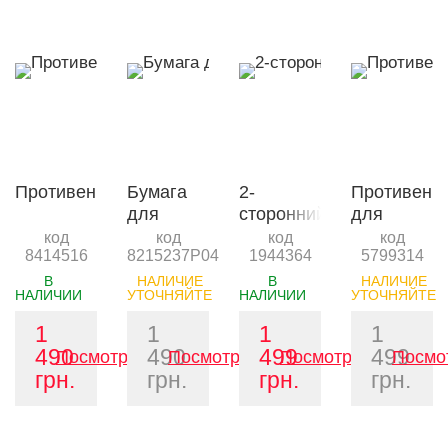
Противень
Бумага
2-
Противень
для
сторонний
для
запекания
лоток
гриля
код
код
код
код
8414516
8215237P04
1944364
5799314
Oklahoma
для
Char-Broil
Joe’s 30
рёбер
Topper
В
НАЛИЧИЕ
В
НАЛИЧИЕ
НАЛИЧИИ
УТОЧНЯЙТЕ
НАЛИЧИИ
УТОЧНЯЙТЕ
см x 30.5
GRILL+
GRILL+
m
1
1
1
1
490
490
499
499
Посмотреть
Посмотреть
Посмотреть
Посмо
грн.
грн.
грн.
грн.