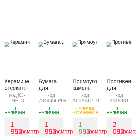
Керамический
Бумага
Прямоугольный
Противень
отсекатель
для
камень
для
жара для
запекания
для
пиццы
код KJ-
код
код
код
IHP13
7844466P04
A00AA6719
2448481
гриля
Oklahoma
пиццы
Kamado
Joe’s 45
SABER
В
В
НАЛИЧИЕ
В
НАЛИЧИИ
НАЛИЧИИ
УТОЧНЯЙТЕ
НАЛИЧИИ
Joe
см х
из
Junior KJ-
30.5м
кордерита
1
1
1
2
IHP13
950
950
990
090
Посмотреть
Посмотреть
Посмотреть
Посмо