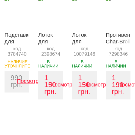
Подставка
Лоток
Лоток
Противень
для
для
для
Char-Broil
запекания
ребер
ребер XL
Porcelain
код
код
код
код
3784740
2398674
10079146
7298346
картофеля
Char-Broil
SS
Wok
и ребер
XL SS
НАЛИЧИЕ
В
В
В
УТОЧНЯЙТЕ
НАЛИЧИИ
НАЛИЧИИ
НАЛИЧИИ
990
1
1
1
Посмотреть
грн.
150
150
190
Посмотреть
Посмотреть
Посмо
грн.
грн.
грн.