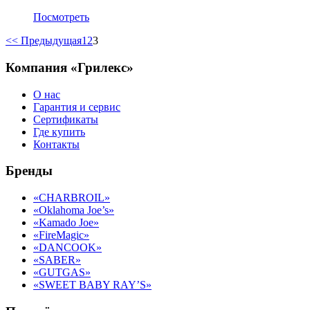
Посмотреть
<< Предыдущая
1
2
3
Компания «Грилекс»
О нас
Гарантия и сервис
Сертификаты
Где купить
Контакты
Бренды
«CHARBROIL»
«Oklahoma Joe’s»
«Kamado Joe»
«FireMagic»
«DANCOOK»
«SABER»
«GUTGAS»
«SWEET BABY RAY’S»