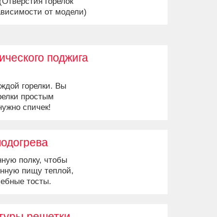
(Отверстия горелок
ависимости от модели)
ического поджига
ждой горелки. Вы
релки простым
нужно спичек!
подогрева
ную полку, чтобы
енную пищу теплой,
лебные тосты.
туры решетки