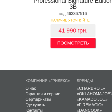
Professional Signature Editio
3B
463367516
код
НАЛИЧИЕ УТОЧНЯЙТЕ
41 990
грн.
ПОСМОТРЕТЬ
КОМПАНИЯ «ГРИЛЕКС»
БРЕНДЫ
О нас
«CHARBROIL»
Гарантия и сервис
«OKLAHOMA JOE’
Сертификаты
«KAMADO JOE»
Где купить
«FIREMAGIC»
Контакты
«DANCOOK»