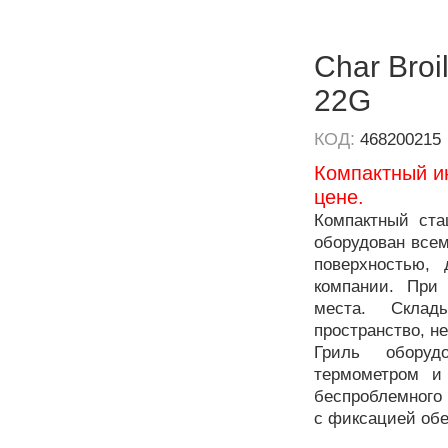
Char Broi
22G
КОД:
468200215
Компактный и
цене.
Компактный ста
оборудован все
поверхностью,
компании. При
места. Склад
пространство, н
Гриль оборуд
термометром и
беспроблемного 
с фиксацией об