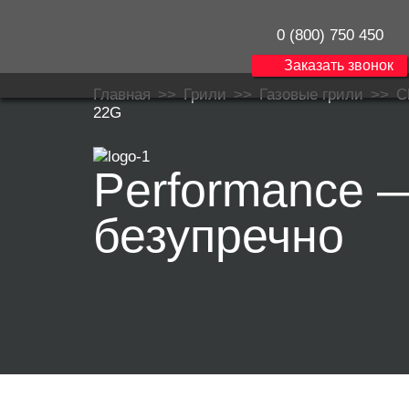
0 (800) 750 450
Заказать звонок
Главная
>>
Грили
>>
Газовые грили
>>
C
22G
Performance 
безупречно