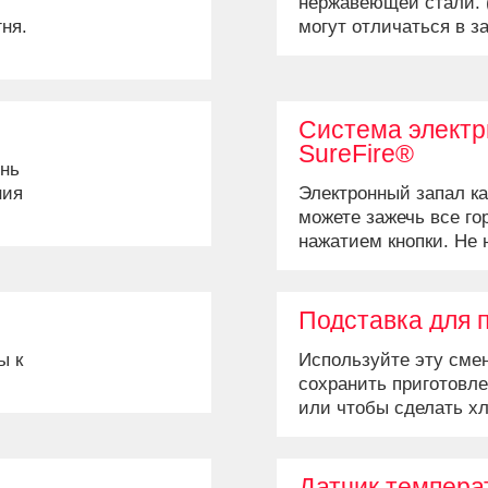
нержавеющей стали. 
ня.
могут отличаться в з
и от
Система электр
SureFire®
онь
ния
Электронный запал ка
можете зажечь все го
нажатием кнопки. Не 
Подставка для 
ы к
Используйте эту смен
сохранить приготовл
или чтобы сделать х
Датчик темпера