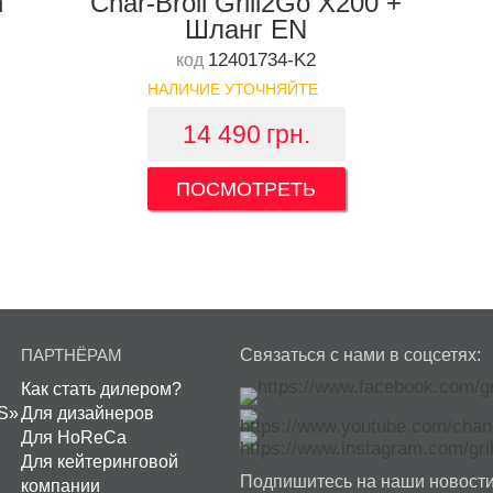
n
Char-Broil Grill2Go X200 +
Шланг EN
12401734-K2
код
НАЛИЧИЕ УТОЧНЯЙТЕ
14 490
грн.
ПОСМОТРЕТЬ
ПАРТНЁРАМ
Связаться с нами в соцсетях:
Как стать дилером?
S»
Для дизайнеров
Для HoReCa
Для кейтеринговой
Подпишитесь на наши новости
компании