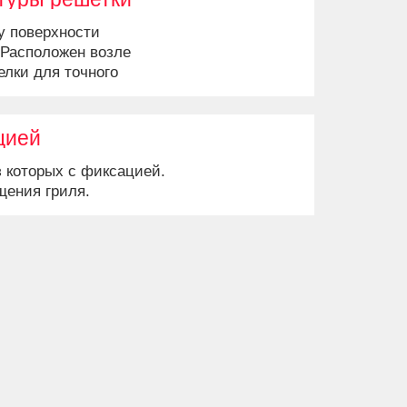
у поверхности
 Расположен возле
елки для точного
ратуры.
цией
з которых с фиксацией.
щения гриля.