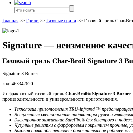
Главная
>>
Грили
>>
Газовые грили
>>
Газовый гриль Char-Broi
Signature — неизменное качес
Газовый гриль Char-Broil Signature 3 B
Signature 3 Burner
код:
463342620
Инфракрасный газовый гриль
Char-Broil® Signature 3 Burner
производительности и универсальности приготовления.
Технология приготовления TRU-Infrared ™ предотвращае
Встроенные светодиодные индикаторы ручек и глянцевый
Электронное зажигание SureFire® для быстрого и надеж
Чугунные решетки с фарфоровым покрытием прочные, ус
Боковая полка обеспечивает дополнительное рабочее мес