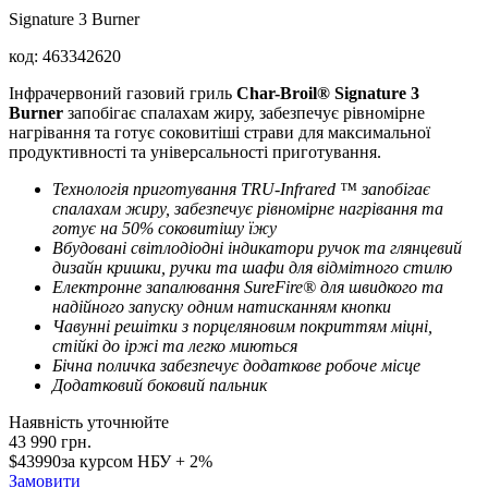
Signature 3 Burner
код:
463342620
Інфрачервоний газовий гриль
Char-Broil® Signature 3
Burner
запобігає спалахам жиру, забезпечує рівномірне
нагрівання та готує соковитіші страви для максимальної
продуктивності та універсальності приготування.
Технологія приготування TRU-Infrared ™ запобігає
спалахам жиру, забезпечує рівномірне нагрівання та
готує на 50%
соковитішу
їжу
Вбудовані світлодіодні індикатори ручок та глянцевий
дизайн кришки, ручки та шафи для відмітного стилю
Електронне запалювання SureFire® для швидкого та
надійного запуску одним натисканням кнопки
Чавунні решітки з порцеляновим покриттям міцні,
стійкі до іржі та легко миються
Бічна поличка забезпечує додаткове робоче місце
Додатковий боковий пальник
Наявність уточнюйте
43 990
грн.
$43990
за курсом НБУ + 2%
Замовити