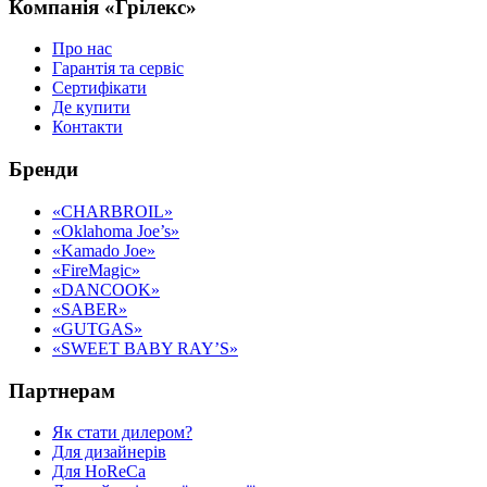
Компанія «Грілекс»
Про нас
Гарантія та сервіс
Сертифікати
Де купити
Контакти
Бренди
«CHARBROIL»
«Oklahoma Joe’s»
«Kamado Joe»
«FireMagic»
«DANCOOK»
«SABER»
«GUTGAS»
«SWEET BABY RAY’S»
Партнерам
Як стати дилером?
Для дизайнерів
Для HoReCa