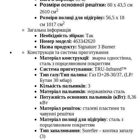
Розміри основної решітки
:
60 х 43,5 см
2
2610 см
Розміри полиці для підігріву:
56,5 х 18
2
см 1017 см
Загальна інформація
Необхідність збірки:
Так
Номер моделі:
463342620
Назва продукту:
Signature 3 Burner
Конструкція та система приготування
Матеріал конструкції
: зварна одностінна,
сталь з порцеляновим покриттям
Система приготування
: TRU-Infrared™
Тип газу/Тип палива
: Газ I3+28-30/37, (LP/
Бутан 30 мбар)
Кількість пальників
: 3
Матеріал пальників
: нержавіюча сталь
Потужність основних пальників (кВт)
: 8,36
кВт
Матеріал решіток
: сталеві пластини та
чавунні решітки
Матеріал полиці для підігріву
: сталь з
порцеляновим покриттям
Тип запалювання
: Surefire – кнопка запалу
(3)