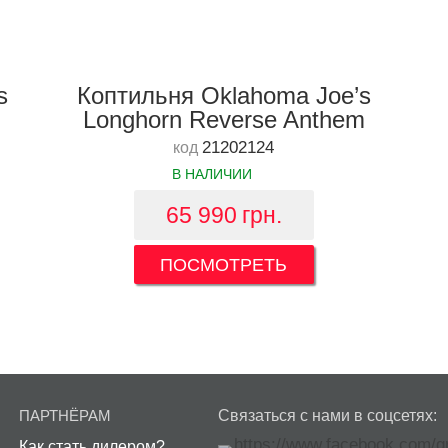
s
Коптильня Oklahoma Joe’s
Longhorn Reverse Anthem
21202124
код
В НАЛИЧИИ
65 990
грн.
ПОСМОТРЕТЬ
ПАРТНЁРАМ
Связаться с нами в соцсетях:
Как стать дилером?