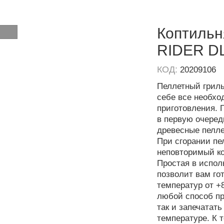
Коптильн
RIDER D
КОД:
20209106
Пеллетный гриль
себе все необхо
приготовления. 
в первую очередь
древесные пелле
При сгорании п
неповторимый ко
Простая в испол
позволит вам го
температур от +
любой способ при
так и запечатат
температуре. К 