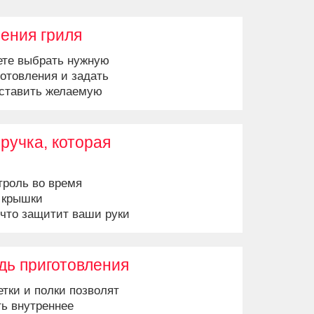
ения гриля
ете выбрать нужную
отовления и задать
ыставить желаемую
туру мяса с помощью
ручка, которая
троль во время
а крышки
 что защитит ваши руки
ь приготовления
тки и полки позволят
ь внутреннее