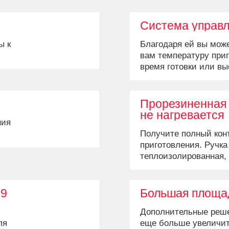
Система управл
ы к
Благодаря ей вы мож
вам температуру приг
время готовки или в
внутреннюю темпера
термощупа.
Прорезиненная 
не нагревается
ния
Получите полный кон
приготовления. Ручк
теплоизолированная,
и пальцы от ожогов.
 9
Большая площад
Дополнительные реше
ля
еще больше увеличит