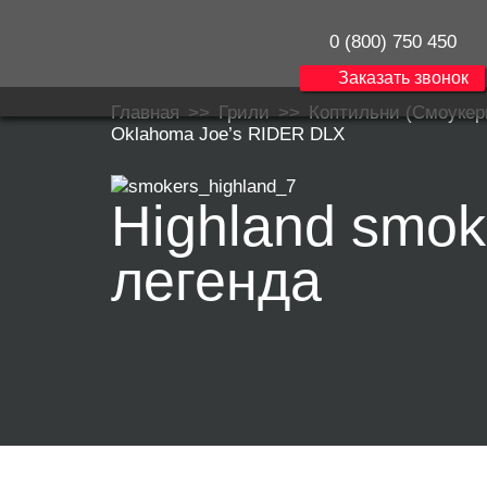
0 (800) 750 450
Заказать звонок
Главная
>>
Грили
>>
Коптильни (Смоукер
Oklahoma Joe’s RIDER DLX
Highland smo
легенда