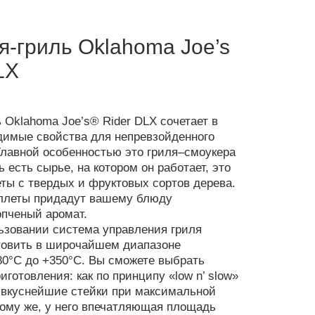
я-гриль Oklahoma Joe’s
LX
 Oklahoma Joe’s® Rider DLX сочетает в
димые свойства для непревзойденного
Главной особенностью это гриля–смоукера
 есть сырье, на котором он работает, это
ты с твердых и фруктовых сортов дерева.
еллеты придадут вашему блюду
пченый аромат.
ьзовании система управления гриля
товить в широчайшем диапазоне
80°C до +350°C. Вы сможете выбрать
готовления: как по принципу «low n’ slow»
ь вкуснейшие стейки при максимальной
тому же, у него впечатляющая площадь