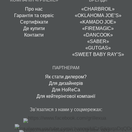
Про нас
«CHARBROIL»
Гарантія та сервіс
«OKLAHOMA JOE’S»
Сертифікати
«KAMADO JOE»
Де купити
«FIREMAGIC»
Контакти
«DANCOOK»
«SABER»
«GUTGAS»
«SWEET BABY RAY’S»
ПАРТНЕРАМ
Як стати дилером?
Для дизайнерів
Для HoReCa
Для кейтерінгової компанії
Зв’язатися з нами у соцмережах: