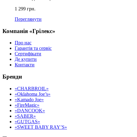
1 299 грн.
Переглянути
Компанія «Грілекс»
Про нас
Гарантія та сервіс
Сертифікати
Де купити
Контакти
Бренди
«CHARBROIL»
«Oklahoma Joe’s»
«Kamado Joe»
«FireMagic»
«DANCOOK»
«SABER»
«GUTGAS»
«SWEET BABY RAY’S»