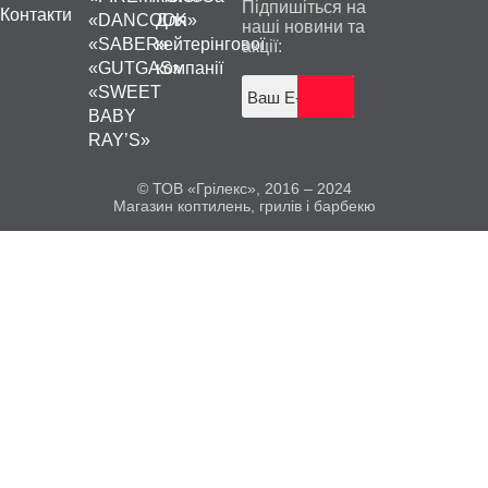
Підпишіться на
Контакти
«DANCOOK»
Для
наші новини та
«SABER»
кейтерінгової
акції:
«GUTGAS»
компанії
«SWEET
BABY
RAY’S»
© ТОВ «Грілекс», 2016 – 2024
Магазин коптилень, грилів і барбекю