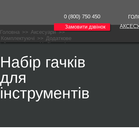
0 (800) 750 450
ГОЛ
АКСЕС
Замовити дзвінок
Головна
>>
Аксесуари
>>
Комплектуючі
>>
Додаткове
обладнання
>>
Набір гачків для
інструментів
Набір гачків
для
інструментів