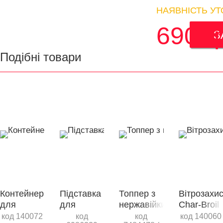
НАЯВНІСТЬ У
690
г
З
Подібні товари
Контейнер
Підставка
Топпер з
Вітрозахис
для
для
нержавійки
Char-Broil
зберігання
електричної
Char-Broil
для
код 140072
код
код
код 140060