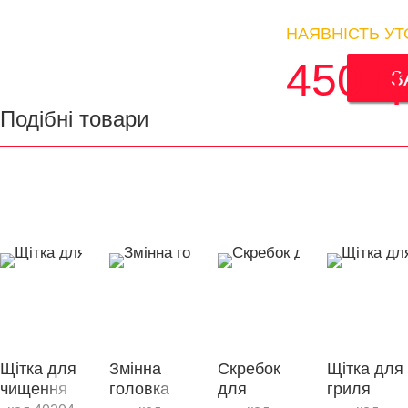
НАЯВНІСТЬ У
450
г
З
Подібні товари
Щітка для
Змінна
Скребок
Щітка для
чищення
головка
для
гриля