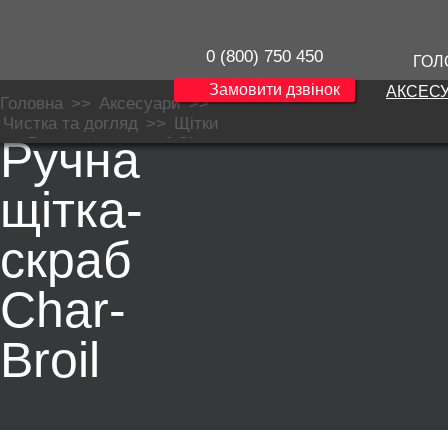
0 (800) 750 450
ГОЛ
Замовити дзвінок
АКСЕС
Головна
>>
Аксесуари
>>
Чистка та догляд
>>
Щітки
Ручна
>>
Ручна щітка-скраб Char-
Broil Deluxe Grid Scrubber
щітка-
скраб
Char-
Broil