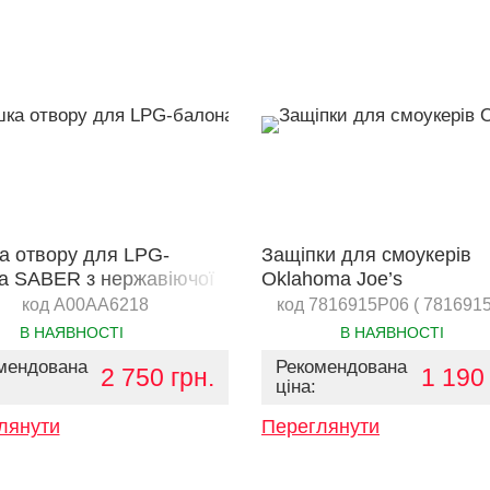
а отвору для LPG-
Защіпки для смоукерів
а SABER з нержавіючої
Oklahoma Joe’s
код A00AA6218
код 7816915P06 ( 7816915
В НАЯВНОСТІ
В НАЯВНОСТІ
мендована
Рекомендована
2 750 грн.
1 190 
ціна:
лянути
Переглянути