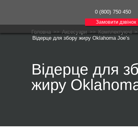
0 (800) 750 450
Замовити дзвінок
Головна
>>
Аксесуари
>>
Комплектуючі
>
Відерце для збору жиру Oklahoma Joe’s
Відерце для з
жиру Oklahoma