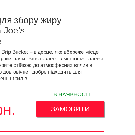
для збору жиру
 Joe’s
6
Drip Bucket – відерце, яке вбереже місце
ирних плям. Виготовлене з міцної металевої
окрите стійкою до атмосферних впливів
 довговічне і добре підходить для
ень і грилів.
В НАЯВНОСТІ
рн.
ЗАМОВИТИ