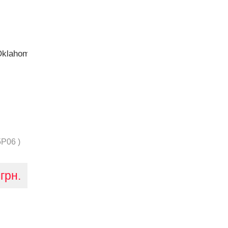
P06 )
грн.