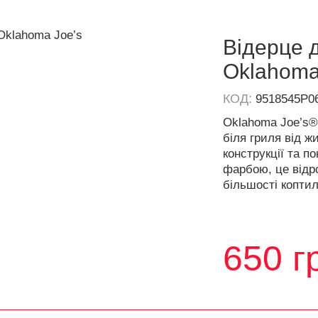
Відерце 
Oklahoma
КОД:
9518545P0
Oklahoma Joe’s® 
біля гриля від ж
конструкції та п
фарбою, це відро
більшості коптил
650
г