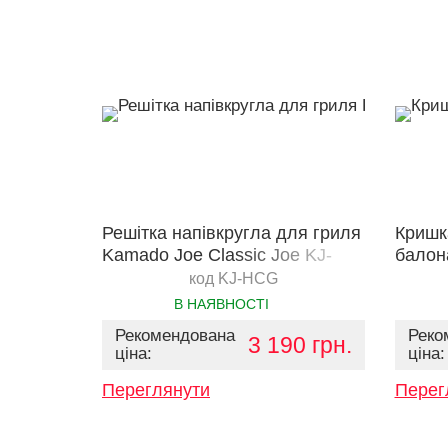
Решітка напівкругла для гриля
Кришк
Kamado Joe Classic Joe KJ-
балон
HCG
сталі
код KJ-HCG
В НАЯВНОСТІ
Рекомендована
Реко
3 190 грн.
ціна:
ціна:
Переглянути
Перег