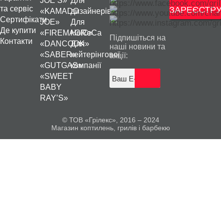
JOE’S»
Для
та сервіс
ЗАРЕЄСТРУ
«KAMADO
дизайнерів
Сертифікати
JOE»
Для
Де купити
«FIREMAGIC»
HoReCa
Підпишіться на
Контакти
«DANCOOK»
Для
наші новини та
«SABER»
кейтерінгової
акції:
«GUTGAS»
компанії
«SWEET
BABY
RAY’S»
© ТОВ «Грілекс», 2016 – 2024
Магазин коптилень, грилів і барбекю