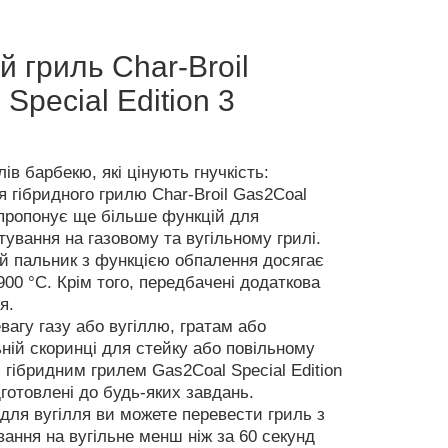
 гриль Char-Broil
Special Edition 3
ів барбекю, які цінують гнучкість:
я гібридного грилю Char-Broil Gas2Coal
3 пропонує ще більше функцій для
тування на газовому та вугільному грилі.
й пальник з функцією обпалення досягає
00 °C. Крім того, передбачені додаткова
я.
вагу газу або вугіллю, гратам або
ьній скоринці для стейку або повільному
гібридним грилем Gas2Coal Special Edition
дготовлені до будь-яких завдань.
для вугілля ви можете перевести гриль з
вання на вугільне менш ніж за 60 секунд