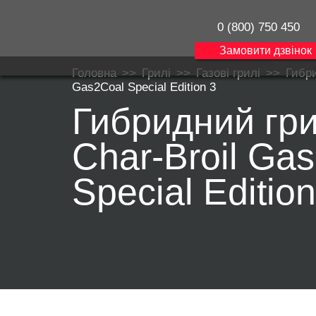
0 (800) 750 450
Замовити дзвінок
Головна
>>
Грилі
>>
Газові грилі
>>
Гибри
Gas2Coal Special Edition 3
Гибридний гр
Char-Broil Ga
Special Edition