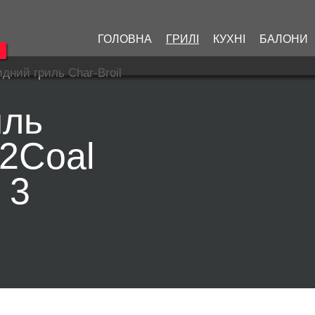
ГОЛОВНА
ГРИЛІ
КУХНІ
БАЛОНИ
дний гриль Char-Broil
иль
s2Coal
 3