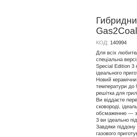
Гибридний
Gas2Coal 
КОД:
140994
Для всіх любител
спеціальна версі
Special Edition 
ідеального приго
Новий керамічни
температури до 9
решітка для грил
Ви віддаєте пере
сковороді, ідеал
обсмаженню — з 
3 ви ідеально пі
Завдяки піддону 
газового приготу