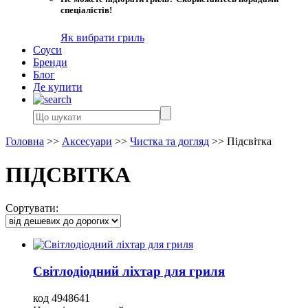
спеціалістів!
Як вибрати гриль
Соуси
Бренди
Блог
Де купити
Головна
>>
Аксесуари
>>
Чистка та догляд
>>
Підсвітка
ПІДСВІТКА
Сортувати:
Світлодіодний ліхтар для гриля
код 4948641