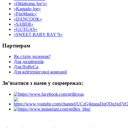
«Oklahoma Joe’s»
«Kamado Joe»
«FireMagic»
«DANCOOK»
«SABER»
«GUTGAS»
«SWEET BABY RAY’S»
Партнерам
Як стати дилером?
Для дизайнерів
Для HoReCa
Для кейтерінгової компанії
Зв’язатися з нами у соцмережах: