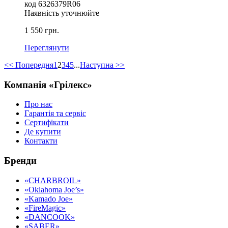
код 6326379R06
Наявність уточнюйте
1 550 грн.
Переглянути
<< Попередня
1
2
3
4
5
...
Наступна >>
Компанія «Грілекс»
Про нас
Гарантія та сервіс
Сертифікати
Де купити
Контакти
Бренди
«CHARBROIL»
«Oklahoma Joe’s»
«Kamado Joe»
«FireMagic»
«DANCOOK»
«SABER»