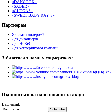
«DANCOOK»
«SABER»
«GUTGAS»
«SWEET BABY RAY’S»
Партнерам
Як стати дилером?
Для дизайнерів
Для HoReCa
Для кейтерінгової компанії
Зв’язатися з нами у соцмережах:
Підпишіться на наші новини та акції:
Ваш email: