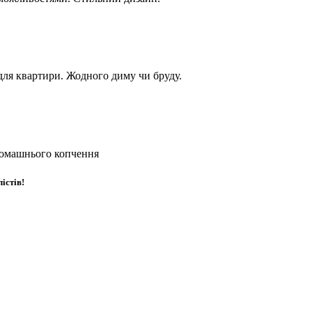
 для квартири. Жодного диму чи бруду.​
 домашнього копчення
істів!