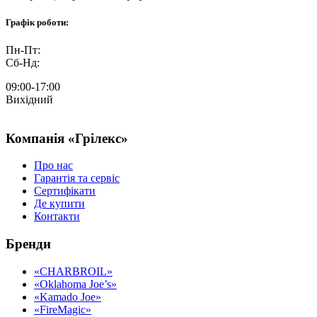
Графік роботи:
Пн-Пт:
Сб-Нд:
09:00-17:00
Вихідний
Компанія «Грілекс»
Про нас
Гарантія та сервіс
Сертифікати
Де купити
Контакти
Бренди
«CHARBROIL»
«Oklahoma Joe’s»
«Kamado Joe»
«FireMagic»