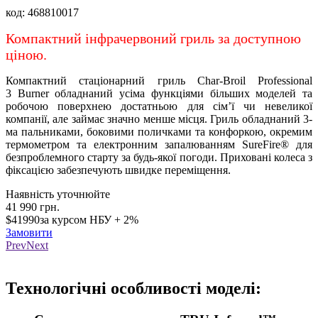
код:
468810017
Компактний інфрачервоний гриль за доступною
ціною.
Компактний стаціонарний гриль Char-Broil Professional
3 Burner обладнаний усіма функціями більших моделей та
робочою поверхнею достатньою для сім’ї чи невеликої
компанії, але займає значно менше місця. Гриль обладнаний 3-
ма пальниками, боковими поличками та конфоркою, окремим
термометром та електронним запалюванням SureFire® для
безпроблемного старту за будь-якої погоди. Приховані колеса з
фіксацією забезпечують швидке переміщення.
Наявність уточнюйте
41 990
грн.
$41990
за курсом НБУ + 2%
Замовити
Prev
Next
Loading...
Технологічні особливості моделі: