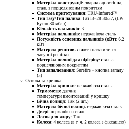
Матеріал конструкції
: зварна одностінна,
сталь з порцеляновим покриттям
Система приготування
: TRU-Infrared™
Тип газу/Тип палива
: Газ I3+28-30/37, (LP/
Бутан 30 мбар)
Кількість пальників
: 3
Матеріал пальників
: нержавіюча сталь
Потужність основних пальників (кВт)
: 6,2
кВт
Матеріал решіток
: сталеві пластини та
чавунні решітки
Матеріал полиці для підігріву
: сталь з
порцеляновим покриттям
Тип запалювання
: Surefire – кнопка запалу
(3)
Основа та кришка
Матеріал кришки
: нержавіюча сталь
Термометр:
датчик
температури вмонтований у кришку
Бічна полиця
: Так (2 шт.)
Матеріал бічної полиці
: нержавіюча сталь
Двері
: нержавіюча сталь
Лоток для жиру
: Так
Колеса
: 4 колеса (в т. ч. 2 колеса з фіксацією)