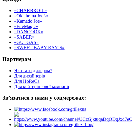
«CHARBROIL»
«Oklahoma Joe’s»
«Kamado Joe»
«FireMagic»
«DANCOOK»
«SABER»
«GUTGAS»
«SWEET BABY RAY’S»
Партнерам
Як стати дилером?
Для дизайнерів
Для HoReCa
Для кейтерінгової компанії
Зв’язатися з нами у соцмережах: