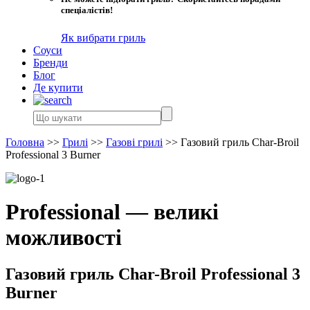
спеціалістів!
Як вибрати гриль
Соуси
Бренди
Блог
Де купити
Головна
>>
Грилі
>>
Газові грилі
>>
Газовий гриль Char-Broil
Professional 3 Burner
Professional — великі
можливості
Газовий гриль Char-Broil Professional 3
Burner