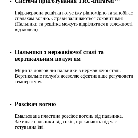
Система приготування TRU-Infrared™
Інфрачервона решітка готує їжу рівномірно та запобігає
спалахам вогню. Страви залишаються соковитими!
(Пальники та решітка можуть відрізнятися в залежності
від моделі)
Пальники з нержавіючої сталі та
вертикальним полум'ям
Міцні та довговічні пальники з нержавіючої сталі.
Вертикальне полум'я дозволяє ефективніше регулювати
температуру.
Розсікач вогню
Емальована пластина розсіює вогонь від пальника.
Захищає пальники від соків, що капають під час
готування їжі.