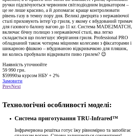
ручки підсвічуються червоним світлодіодним індикатором –
це не лише красиво, а й допомагає краще контролювати
рівень газу в темну пору дня. Великі дверцята з нержавіючої
сталі приховують інтер’єр гриля, у якому є вбудований тримач
для газового балону вагою до 11 кг. Система MADE2MATCH,
включає бічну полицю з нержавіючої сталі, яка легко
складається що полегшує зберігання гриля. Professional PRO
обладнаний також чотирма міцними колесами з фіксаторами і
шикарною фішкою – вбудованою відкривачкою для пляшок,
ви колись пробували відкривати пиво грилем? 😉
Наявність уточнюйте
59 990
грн.
$59990
за курсом НБУ + 2%
Замовити
Prev
Next
Loading...
Технологічні особливості моделі:
Система приготування TRU-Infrared™
Інфрачервона решітка готує їжу рівномірно та запобігає
спалахам вогню. Страви залишаються соковитими!