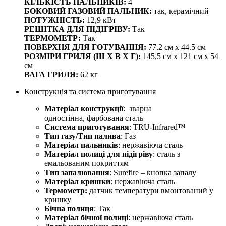
КІЛЬКІСТЬ ПАЛЬНИКІВ:
4
БОКОВИЙ ГАЗОВИЙ ПАЛЬНИК:
так, керамічний
ПОТУЖНІСТЬ:
12,9 кВт
РЕШІТКА ДЛЯ ПІДІГРІВУ:
Так
ТЕРМОМЕТР:
Так
ПОВЕРХНЯ ДЛЯ ГОТУВАННЯ:
77.2 см x 44.5 см
РОЗМІРИ ГРИЛЯ (Ш Х В Х Г):
145,5 см х 121 см х 54
см
ВАГА ГРИЛЯ:
62 кг
Конструкція та система приготування
Матеріал конструкції
: зварна
одностінна, фарбована сталь
Система приготування
: TRU-Infrared™
Тип газу/Тип палива
: Газ
Матеріал пальників
: нержавіюча сталь
Матеріал полиці для підігріву
: сталь з
емальованим покриттям
Тип запалювання
: Surefire – кнопка запалу
Матеріал кришки
: нержавіюча сталь
Термометр:
датчик температури вмонтований у
кришку
Бічна полиця
: Так
Матеріал бічної полиці
: нержавіюча сталь