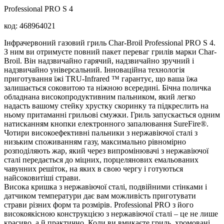
Professional PRO S 4
код:
468964021
Інфрачервоний газовий гриль Char-Broil Professional PRO S 4.
З ним ви отримуєте повний пакет переваг грилів марки Char-
Broil. Він надзвичайно гарячий, надзвичайно зручний і
надзвичайно універсальний. Інноваційна технологія
приготування їжі TRU-Infrared ™ гарантує, що ваша їжа
залишається соковитою та ніжною всередині. Бічна поличка
обладнана високопродуктивним пальником, який легко
надасть вашому стейку хрустку скоринку та підкреслить на
ньому притаманні грильові смужки. Гриль запускається одним
натисканням кнопки електронного запалювання SureFire®.
Чотири високоефективні пальники з нержавіючої сталі з
низьким споживанням газу, максимально рівномірно
розподіляють жар, який через випромінювачі з нержавіючої
сталі передається до міцних, порцелянових емальованих
чавунних решіток, на яких в свою чергу і готуються
найсоковитіші страви.
Висока кришка з нержавіючої сталі, подвійними стінками і
датчиком температури дає вам можливість приготувати
страви різних форм та розмірів. Professional PRO з його
високоякісною конструкцією з нержавіючої сталі – це не лише
красиво, а й практично. Коли ви вмикаєте гриль, хромовані