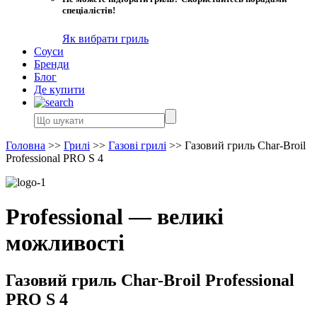
спеціалістів!
Як вибрати гриль
Соуси
Бренди
Блог
Де купити
Головна
>>
Грилі
>>
Газові грилі
>>
Газовий гриль Char-Broil
Professional PRO S 4
Professional — великі
можливості
Газовий гриль Char-Broil Professional
PRO S 4