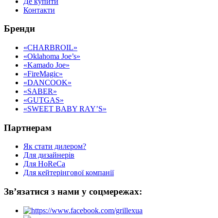
Де купити
Контакти
Бренди
«CHARBROIL»
«Oklahoma Joe’s»
«Kamado Joe»
«FireMagic»
«DANCOOK»
«SABER»
«GUTGAS»
«SWEET BABY RAY’S»
Партнерам
Як стати дилером?
Для дизайнерів
Для HoReCa
Для кейтерінгової компанії
Зв’язатися з нами у соцмережах: