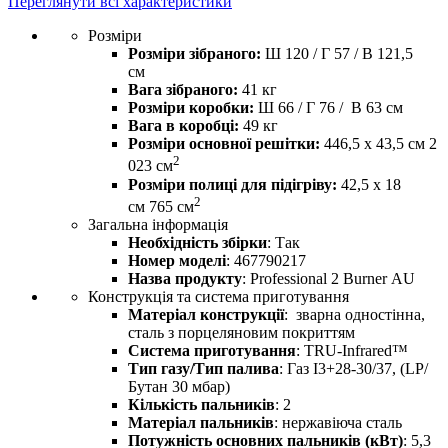
Переглянути всі характеристики
Розміри
Розміри зібраного:
Ш 120 / Г 57 / В 121,5
см
Вага зібраного:
41 кг
Розміри коробки:
Ш 66 / Г 76 / В 63 см
Вага в коробці:
49 кг
Розміри основної решітки:
446,5 х 43,5 см 2
2
023 см
Розміри полиці для підігріву:
42,5 х 18
2
см 765 см
Загальна інформація
Необхідність збірки
: Так
Номер моделі
: 467790217
Назва продукту
: Professional 2 Burner AU
Конструкція та система приготування
Матеріал конструкції
: зварна одностінна,
сталь з порцеляновим покриттям
Система приготування
: TRU-Infrared™
Тип газу/Тип палива
: Газ I3+28-30/37, (LP/
Бутан 30 мбар)
Кількість пальників
: 2
Матеріал пальників
: нержавіюча сталь
Потужність основних пальників (кВт)
: 5,3