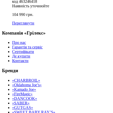
код
463246418
Наявність уточнюйте
104 990
грн.
Переглянути
Компанія «Грілекс»
Про нас
Гарантія та сервіс
Сертифікати
Де купити
Контакти
Бренди
«CHARBROIL»
«Oklahoma Joe’s»
«Kamado Joe»
«FireMagic»
«DANCOOK»
«SABER»
«GUTGAS»
«SWEET BABY RAY’S»