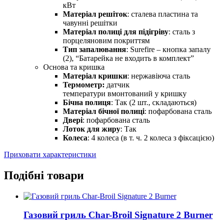
кВт
Матеріал решіток
: сталева пластина та
чавунні решітки
Матеріал полиці для підігріву
: сталь з
порцеляновим покриттям
Тип запалювання
: Surefire – кнопка запалу
(2), “Батарейка не входить в комплект”
Основа та кришка
Матеріал кришки
: нержавіюча сталь
Термометр:
датчик
температури вмонтований у кришку
Бічна полиця
: Так (2 шт., складаються)
Матеріал бічної полиці
: пофарбована сталь
Двері
: пофарбована сталь
Лоток для жиру
: Так
Колеса
: 4 колеса (в т. ч. 2 колеса з фіксацією)
Приховати характеристики
Подібні товари
Газовий гриль Char-Broil Signature 2 Burner