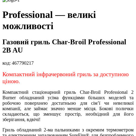
Professional — великі
можливості
Газовий гриль Char-Broil Professional
2B AU
код:
467790217
Компактний інфрачервоний гриль за доступною
ціною.
Компактний стаціонарний гриль Char-Broil Professional 2
Burner обладнаний усіма функціями більших моделей та
робочою поверхнею достатньою для сім’ї чи невеликої
компанії, але займає значно менше місця. Бокові полички
складаються, що зменшує простір, необхідний для його
зберігання, вдвічі!
Гриль обладнаний 2-ма пальниками з окремим термометром
та електронним запалюванням SureFire® для безпроблемного