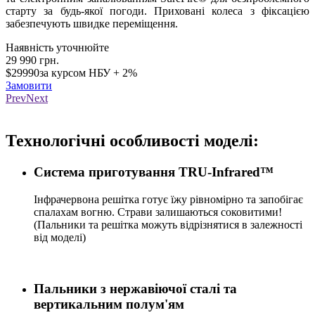
старту за будь-якої погоди. Приховані колеса з фіксацією
забезпечують швидке переміщення.
Наявність уточнюйте
29 990
грн.
$29990
за курсом НБУ + 2%
Замовити
Prev
Next
Loading...
Технологічні особливості моделі:
Система приготування TRU-Infrared™
Інфрачервона решітка готує їжу рівномірно та запобігає
спалахам вогню. Страви залишаються соковитими!
(Пальники та решітка можуть відрізнятися в залежності
від моделі)
Пальники з нержавіючої сталі та
вертикальним полум'ям