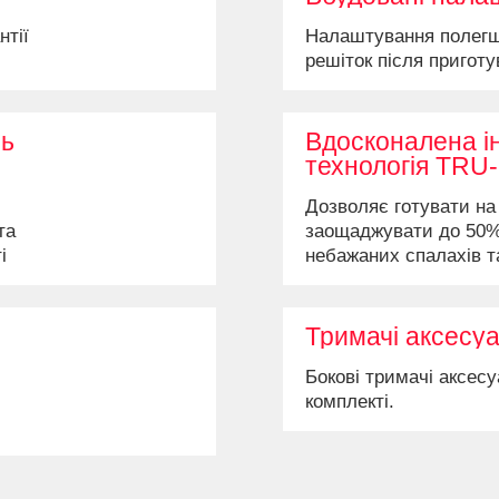
нтії
Налаштування полег
решіток після приготу
ль
Вдосконалена 
технологія TRU-
Дозволяє готувати на
та
заощаджувати до 50% 
і
небажаних спалахів т
найніжніші та найсоко
Тримачі аксесуа
Бокові тримачі аксесу
комплекті.