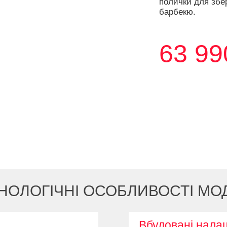
полички для збе
барбекю.
63 99
НОЛОГІЧНІ ОСОБЛИВОСТІ МОД
Вбудовані нала