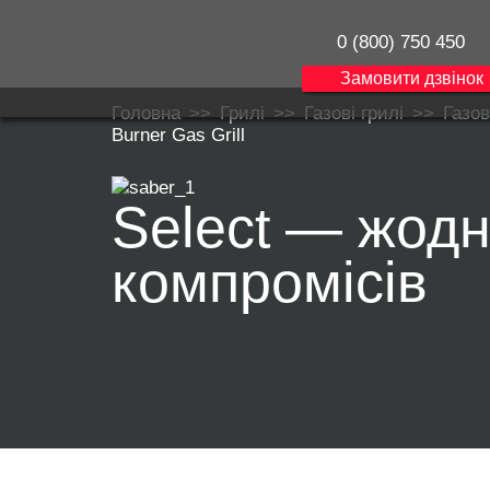
0 (800) 750 450
Замовити дзвінок
Головна
>>
Грилі
>>
Газові грилі
>>
Газов
Burner Gas Grill
Select — жод
компромісів