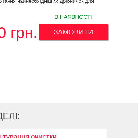
рігання найнеобхідніших дрібничок для
В НАЯВНОСТІ
0
грн.
ЗАМОВИТИ
ЕЛІ:
штування очистки