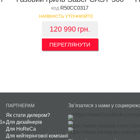
R50CC0317
код
НАЯВНІСТЬ УТОЧНЮЙТЕ
120 990
грн.
ПЕРЕГЛЯНУТИ
ПАРТНЕРАМ
Зв’язатися з нами у соцмереж
Як стати дилером?
S»
Для дизайнерів
Для HoReCa
Для кейтерінгової компанії