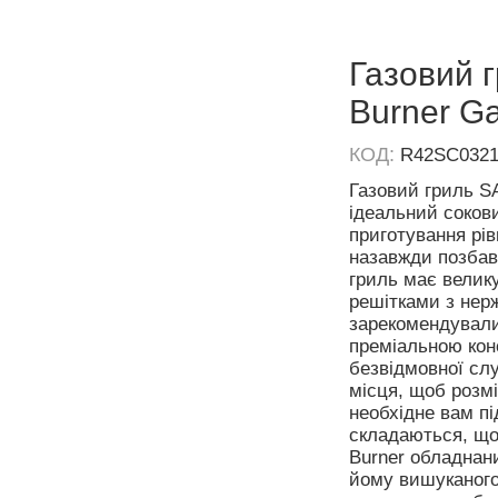
Газовий г
Burner Ga
КОД:
R42SC032
Газовий гриль S
ідеальний соков
приготування рів
назавжди позбав
гриль має велику
решітками з нерж
зарекомендували 
преміальною кон
безвідмовної сл
місця, щоб розмі
необхідне вам п
складаються, що 
Burner обладнан
йому вишуканого