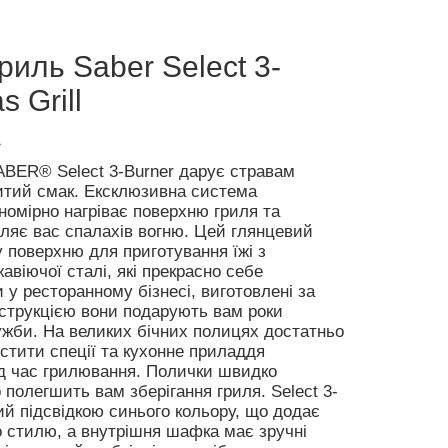
риль Saber Select 3-
s Grill
1
ABER® Select 3-Burner дарує стравам
итий смак. Ексклюзивна система
номірно нагріває поверхню гриля та
ляє вас спалахів вогню. Цей глянцевий
 поверхню для приготування їжі з
авіючої сталі, які прекрасно себе
у ресторанному бізнесі, виготовлені за
струкцією вони подарують вам роки
ужби. На великих бічних полицях достатньо
стити спеції та кухонне приладдя
ід час грилювання. Полички швидко
полегшить вам зберігання гриля. Select 3-
ий підсвідкою синього кольору, що додає
 стилю, а внутрішня шафка має зручні