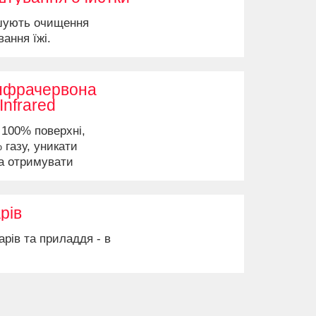
шують очищення
вання їжі.
інфрачервона
Infrared
 100% поверхні,
газу, уникати
а отримувати
витіші стейки.
рів
арів та приладдя - в