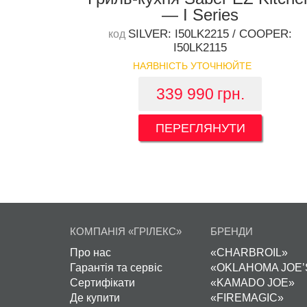
— I Series
SILVER: I50LK2215 / COOPER:
код
I50LK2115
НАЯВНІСТЬ УТОЧНЮЙТЕ
339 990
грн.
ПЕРЕГЛЯНУТИ
КОМПАНІЯ «ГРІЛЕКС»
БРЕНДИ
Про нас
«CHARBROIL»
Гарантія та сервіс
«OKLAHOMA JOE’
Сертифікати
«KAMADO JOE»
Де купити
«FIREMAGIC»