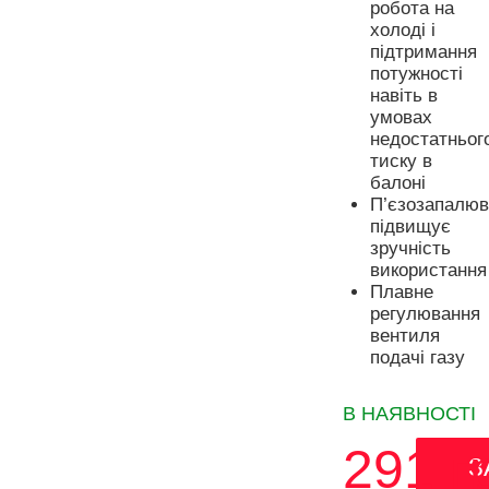
робота на
холоді і
підтримання
потужності
навіть в
умовах
недостатньог
тиску в
балоні
П’єзозапалюв
підвищує
зручність
використання
Плавне
регулювання
вентиля
подачі газу
В НАЯВНОСТІ
291
г
З