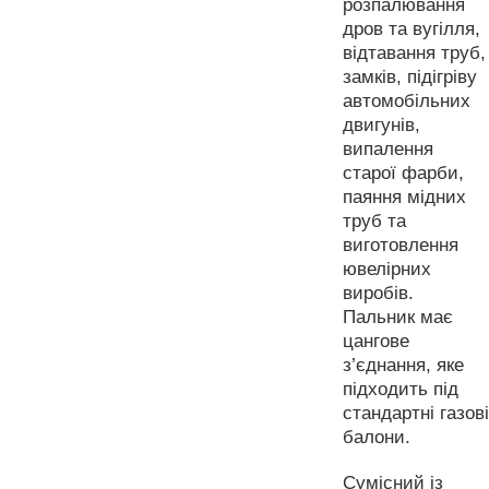
розпалювання
дров та вугілля,
відтавання труб,
замків, підігріву
автомобільних
двигунів,
випалення
старої фарби,
паяння мідних
труб та
виготовлення
ювелірних
виробів.
Пальник має
цангове
з’єднання, яке
підходить під
стандартні газові
балони.
Сумісний із