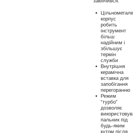
закінчився.
Цільнометал
корпус
робить
інструмент
більш
надійним і
збільшує
термін
служби
Внутрішня
керамічна
вставка для
запобігання
перегоранню
Режим
“турбо”
дозволяє
використовув
пальник під
будь-яким
кутом після