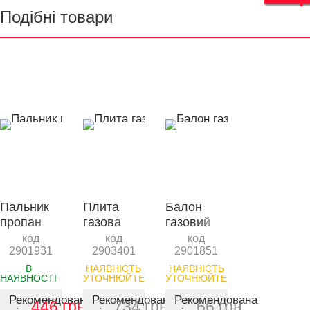
Подібні товари
Пальник
Плита
Балон
пропан
газова
газовий
короткий з
інфрачервона
всесезонний
код
код
код
2901931
2903401
2901851
клапаном
з
220г
Ø60мм
п’єзопідпалом
SIGMA
В
НАЯВНІСТЬ
НАЯВНІСТЬ
НАЯВНОСТІ
УТОЧНЮЙТЕ
УТОЧНЮЙТЕ
420мм
та
SIGMA
адаптером
Рекомендована
Рекомендована
Рекомендована
446 грн.
734 грн.
66 грн.