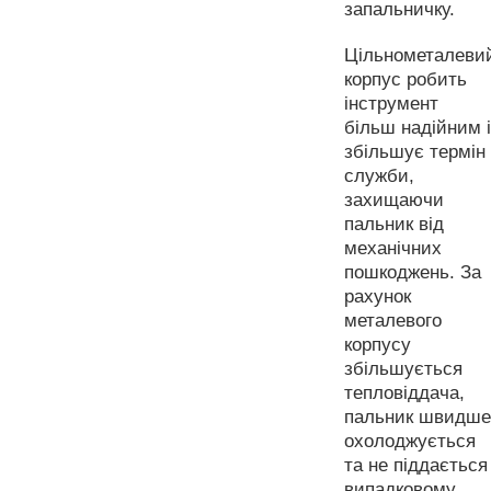
запальничку.
Цільнометалеви
корпус робить
інструмент
більш надійним і
збільшує термін
служби,
захищаючи
пальник від
механічних
пошкоджень. За
рахунок
металевого
корпусу
збільшується
тепловіддача,
пальник швидше
охолоджується
та не піддається
випадковому