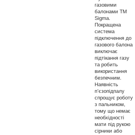
газовими
балонами ТМ
Sigma.
Покращена
система
підключення до
газового балона
виключає
підтікання газу
та робить
використання
безпечним.
Наявність
п’єзопідпалу
спрощує роботу
з пальником,
тому що немає
необхідності
мати під рукою
сірники або