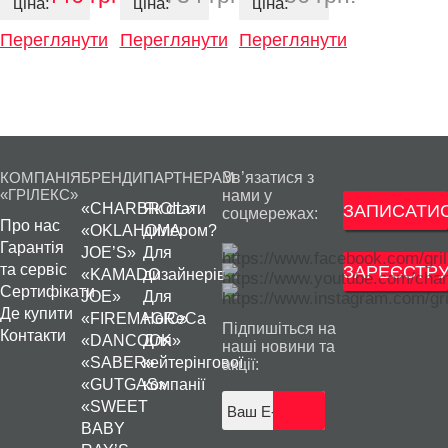
ціна:
ціна:
ціна:
SIGMA
Переглянути
Переглянути
Переглянути
КОМПАНІЯ
БРЕНДИ
ПАРТНЕРАМ
Зв’язатися з
«ГРІЛЕКС»
нами у
«CHARBROIL»
Як стати
ЗАПИСАТИС
соцмережах:
Про нас
«OKLAHOMA
дилером?
Гарантія
JOE’S»
Для
та сервіс
ЗАРЕЄСТРУ
«KAMADO
дизайнерів
Сертифікати
JOE»
Для
Де купити
«FIREMAGIC»
HoReCa
Підпишіться на
Контакти
«DANCOOK»
Для
наші новини та
«SABER»
кейтерінгової
акції:
«GUTGAS»
компанії
«SWEET
BABY