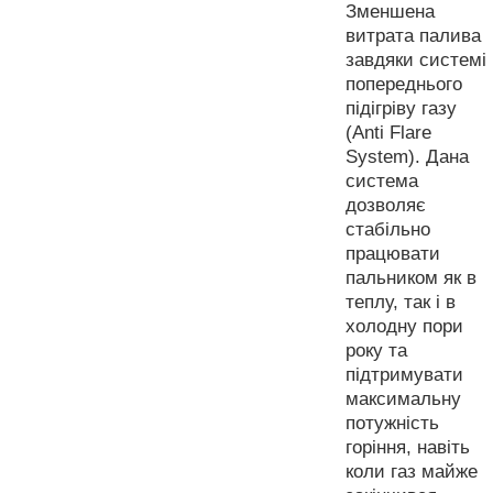
Зменшена
витрата палива
завдяки системі
попереднього
підігріву газу
(Anti Flare
System). Дана
система
дозволяє
стабільно
працювати
пальником як в
теплу, так і в
холодну пори
року та
підтримувати
максимальну
потужність
горіння, навіть
коли газ майже