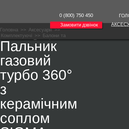
0 (800) 750 450
ГОЛ
АКСЕС
Замовити дзвінок
Головна
>>
Аксесуари
>>
Комплектуючі
>>
Балони та
Пальник
редуктори
>>
Плити і пальники
>>
Пальник газовий турбо 360° з
керамічним соплом SIGMA
газовий
турбо 360°
з
керамічним
соплом