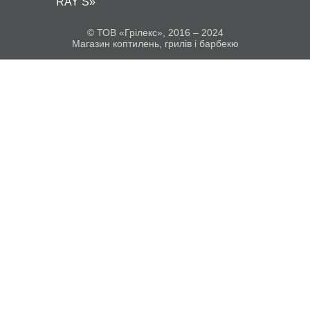
RAY’S»
© ТОВ «Грілекс», 2016 – 2024
Магазин коптилень, грилів і барбекю