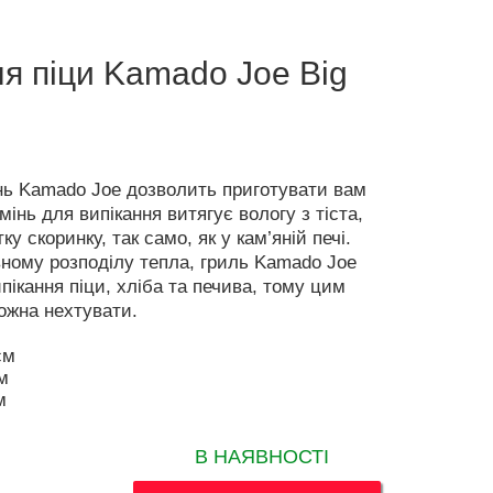
ля піци Kamado Joe Big
нь Kamado Joe дозволить приготувати вам
мінь для випікання витягує вологу з тіста,
у скоринку, так само, як у кам’яній печі.
ному розподілу тепла, гриль Kamado Joe
пікання піци, хліба та печива, тому цим
ожна нехтувати.
см
м
м
В НАЯВНОСТІ