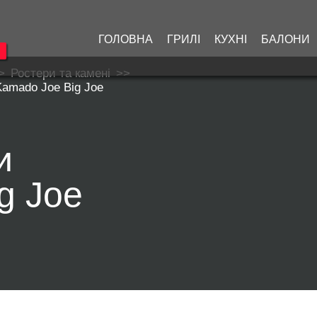
ГОЛОВНА
ГРИЛІ
КУХНІ
БАЛОНИ
>
Ростери та камені
>>
Kamado Joe Big Joe
и
g Joe