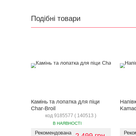
Подібні товари
Камінь та лопатка для піци
Напів
Char-Broil
Kamad
HCGS
код 9185577 ( 140513 )
В НАЯВНОСТІ
Рекомендована
Реко
2 499 грн.