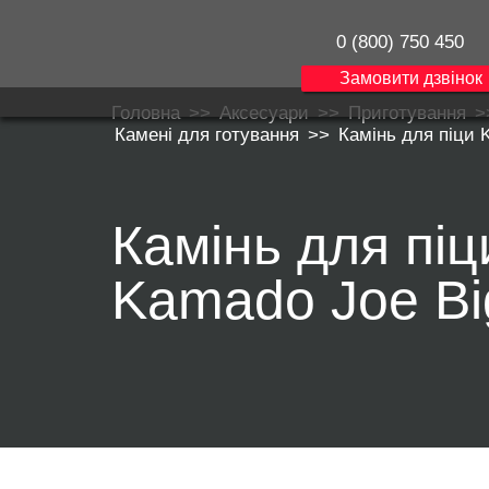
0 (800) 750 450
Замовити дзвінок
Головна
>>
Аксесуари
>>
Приготування
>
Камені для готування
>>
Камінь для піци 
Камінь для піц
Kamado Joe Bi