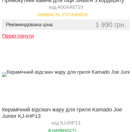
Прямокутний камінь для піци SABER з кордериту
код A00AA6719
НАЯВНІСТЬ УТОЧНЮЙТЕ
1 990 грн.
Рекомендована ціна:
Переглянути
Керамічний відсікач жару для гриля Kamado Joe
Junior KJ-IHP13
код KJ-IHP13
В НАЯВНОСТІ