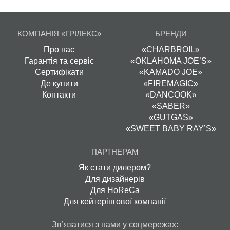
КОМПАНІЯ «ГРІЛЕКС»
БРЕНДИ
Про нас
«CHARBROIL»
Гарантія та сервіс
«OKLAHOMA JOE’S»
Сертифікати
«KAMADO JOE»
Де купити
«FIREMAGIC»
Контакти
«DANCOOK»
«SABER»
«GUTGAS»
«SWEET BABY RAY’S»
ПАРТНЕРАМ
Як стати дилером?
Для дизайнерів
Для HoReCa
Для кейтерінгової компанії
Зв’язатися з нами у соцмережах: