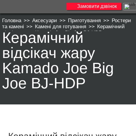
Замовити дзвінок
Головна
>>
Аксесуари
>>
Приготування
>>
Ростери
та камені
>>
Камені для готування
>>
Керамічний
Керамічний
відсікач жару Kamado Joe Big Joe BJ-HDP
відсікач жару
Kamado Joe Big
Joe BJ-HDP