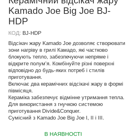
Керамічний відсікач жару
Kamado Joe Big Joe BJ-
HDP
КОД:
BJ-HDP
Відсікач жару Kamado Joe дозволяє створювати
зони нагріву в грилі Камадо, які частково
блокують тепло, забезпечуючи непряме і
відкрите полум’я. Комбінуйте різні поверхні
відповідно до будь-яких потреб і стилів
приготування.
Включає два керамічних відсікачі жару в формі
півмісяця.
Кераміка забезпечує відмінне утримання тепла.
Для використання з гнучкою системою
приготування Divide&Conquer.
Сумісний з Kamado Joe Big Joe I, II і III.
В НАЯВНОСТІ