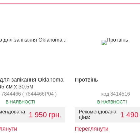
 для запікання Oklahoma
Протвінь
45 см х 30.5м
 7844466 ( 7844466P04 )
код 8414516
В НАЯВНОСТІ
В НАЯВНОСТІ
мендована
Рекомендована
1 950 грн.
1 490 
ціна:
лянути
Переглянути