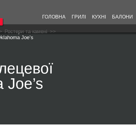
ГОЛОВНА
ГРИЛІ
КУХНІ
БАЛОНИ
>
Ростери та камені
>>
Oklahoma Joe’s
глецевої
 Joe’s