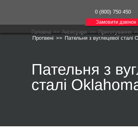
0 (800) 750 450
Замовити дзвінок
Головна
>>
Аксесуари
>>
Приготування
>
Протвені
>>
Пательня з вуглецевої сталі 
Пательня з ву
сталі Oklahoma