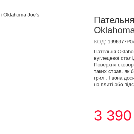
Пательня 
Oklahoma
КОД:
1996977P0
Пательня Oklahom
вуглецевої сталі
Поверхня сковор
таких страв, як б
грилі. І вона до
на плиті або під
3 390