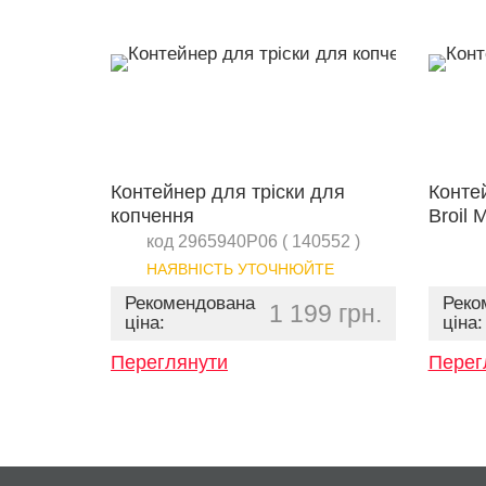
Контейнер для тріски для
Конте
копчення
Broil
код 2965940P06 ( 140552 )
НАЯВНІСТЬ УТОЧНЮЙТЕ
Рекомендована
Реко
1 199 грн.
ціна:
ціна:
Переглянути
Перег