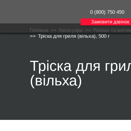
0 (800) 750 450
Замовити дзвінок
Головна
>>
Аксесуари
>>
Розпал та копче
>>
Тріска для гриля (вільха), 500 г
Тріска для гри
(вільха)