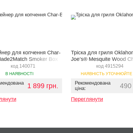
йнер для копчення Char-
Тріска для гриля Oklah
 Made2Match Smoker Box
Joe’s® Mesquite Wood Ch
900 г
код 140071
код 4915294
В НАЯВНОСТІ
НАЯВНІСТЬ УТОЧНЮЙТЕ
мендована
Рекомендована
1 899 грн.
490 
ціна:
лянути
Переглянути