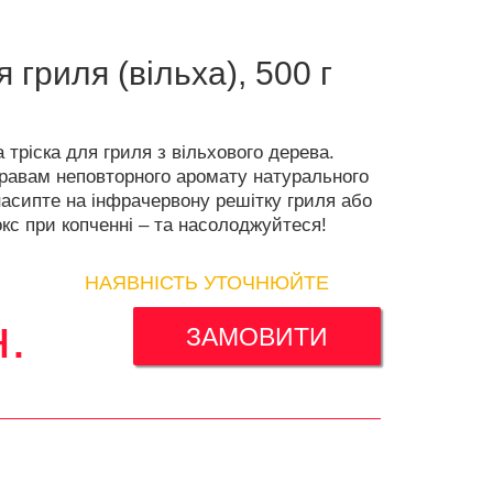
я гриля (вільха), 500 г
 тріска для гриля з вільхового дерева.
авам неповторного аромату натурального
насипте на інфрачервону решітку гриля або
кс при копченні – та насолоджуйтеся!
НАЯВНІСТЬ УТОЧНЮЙТЕ
н.
ЗАМОВИТИ