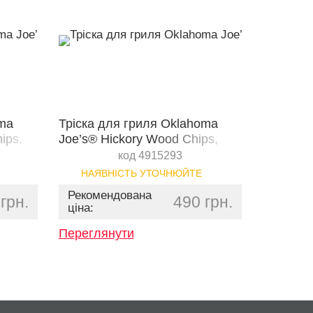
oma
Тріска для гриля Oklahoma
ips,
Joe’s® Hickory Wood Chips,
900 г
код 4915293
НАЯВНІСТЬ УТОЧНЮЙТЕ
Рекомендована
грн.
490 грн.
ціна:
Переглянути