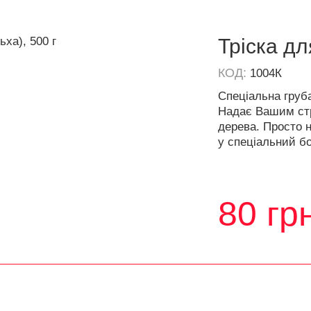
Тріска дл
КОД:
1004К
Спеціальна груба
Надає Вашим стр
дерева. Просто 
у спеціальний бо
80
гр