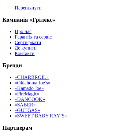
Переглянути
Компанія «Грілекс»
Про нас
Гарантія та сервіс
Сертифікати
Де купити
Контакти
Бренди
«CHARBROIL»
«Oklahoma Joe’s»
«Kamado Joe»
«FireMagic»
«DANCOOK»
«SABER»
«GUTGAS»
«SWEET BABY RAY’S»
Партнерам