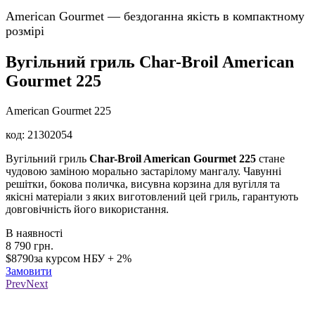
American Gourmet — бездоганна якість в компактному
розмірі
Вугільний гриль Char-Broil American
Gourmet 225
American Gourmet 225
код:
21302054
Вугільний гриль
Char-Broil American Gourmet
225
стане
чудовою заміною морально застарілому мангалу. Чавунні
решітки, бокова поличка, висувна корзина для вугілля та
якісні матеріали з яких виготовлений цей гриль, гарантують
довговічність його використання.
В наявності
8 790
грн.
$8790
за курсом НБУ + 2%
Замовити
Prev
Next