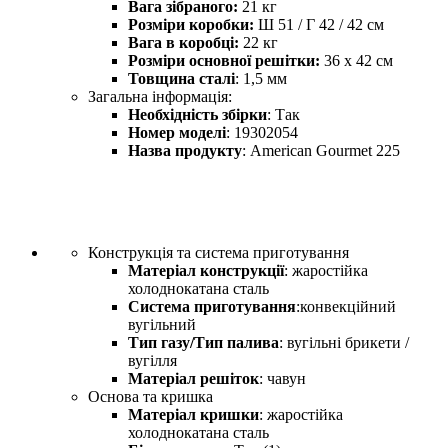
Вага зібраного:
21 кг
Розміри коробки:
Ш 51 / Г 42 / 42 см
Вага в коробці:
22
кг
Розміри основної решітки
:
36 х 42 см
Товщина сталі
: 1,5 мм
Загальна інформація:
Необхідність збірки
: Так
Номер моделі
: 19302054
Назва продукту
: American Gourmet 225
Конструкція та система приготування
Матеріал конструкції
: жаростійка
холоднокатана сталь
Система приготування
:конвекційний
вугільний
Тип газу/Тип палива
: вугільні брикети /
вугілля
Матеріал решіток
: чавун
Основа та кришка
Матеріал кришки
: жаростійка
холоднокатана сталь