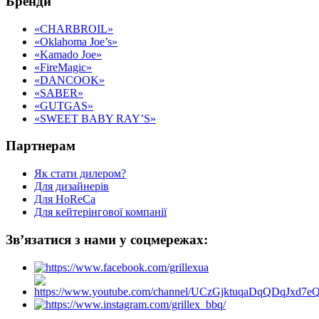
Бренди
«CHARBROIL»
«Oklahoma Joe’s»
«Kamado Joe»
«FireMagic»
«DANCOOK»
«SABER»
«GUTGAS»
«SWEET BABY RAY’S»
Партнерам
Як стати дилером?
Для дизайнерів
Для HoReCa
Для кейтерінгової компанії
Зв’язатися з нами у соцмережах: