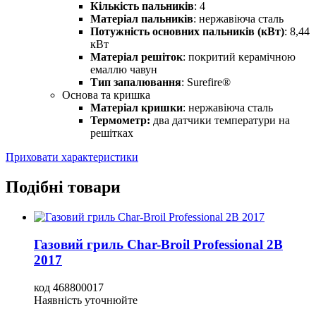
Кількість пальників
: 4
Матеріал пальників
: нержавіюча сталь
Потужність основних пальників (кВт)
: 8,44
кВт
Матеріал решіток
: покритий керамічною
емаллю чавун
Тип запалювання
: Surefire®
Основа та кришка
Матеріал кришки
: нержавіюча сталь
Термометр:
два датчики температури на
решітках
Приховати характеристики
Подібні товари
Газовий гриль Char-Broil Professional 2B
2017
код
468800017
Наявність уточнюйте