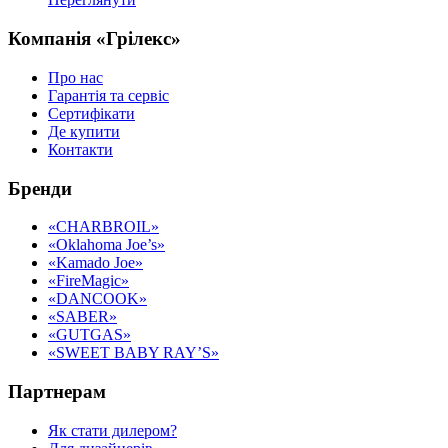
Компанія «Грілекс»
Про нас
Гарантія та сервіс
Сертифікати
Де купити
Контакти
Бренди
«CHARBROIL»
«Oklahoma Joe’s»
«Kamado Joe»
«FireMagic»
«DANCOOK»
«SABER»
«GUTGAS»
«SWEET BABY RAY’S»
Партнерам
Як стати дилером?