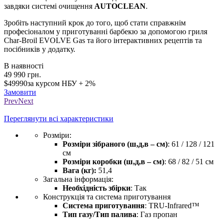
завдяки системі очищення
AUTOCLEAN
.
Зробіть наступний крок до того, щоб стати справжнім
професіоналом у приготуванні барбекю за допомогою гриля
Char-Broil EVOLVE Gas та його інтерактивних рецептів та
посібників у додатку.
В наявності
49 990
грн.
$49990
за курсом НБУ + 2%
Замовити
Prev
Next
Loading...
Переглянути всі характеристики
Розміри:
Розміри зібраного (ш,д,в – см)
: 61 / 128 / 121
см
Розміри коробки (ш,д,в – см)
: 68 / 82 / 51 см
Вага (кг):
51,4
Загальна інформація:
Необхідність збірки
: Так
Конструкція та система приготування
Система приготування
: TRU-Infrared™
Тип газу/Тип палива
: Газ пропан