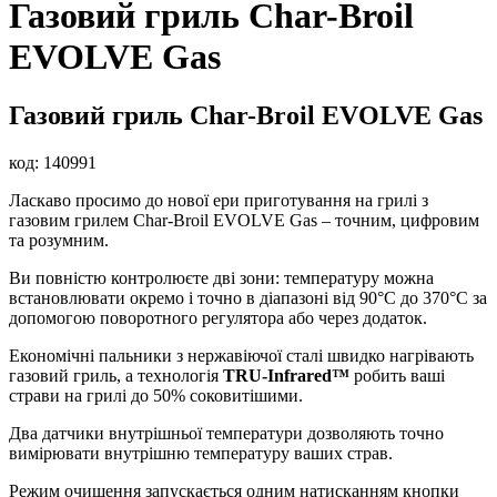
Газовий гриль Char-Broil
EVOLVE Gas
Газовий гриль Char-Broil EVOLVE Gas
код:
140991
Ласкаво просимо до нової ери приготування на грилі з
газовим грилем Char-Broil EVOLVE Gas – точним, цифровим
та розумним.
Ви повністю контролюєте дві зони: температуру можна
встановлювати окремо і точно в діапазоні від 90°C до 370°C за
допомогою поворотного регулятора або через додаток.
Економічні пальники з нержавіючої сталі швидко нагрівають
газовий гриль, а технологія
TRU-Infrared™
робить ваші
страви на грилі до 50% соковитішими.
Два датчики внутрішньої температури дозволяють точно
вимірювати внутрішню температуру ваших страв.
Режим очищення запускається одним натисканням кнопки