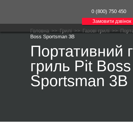
0 (800) 750 450
Замовити дзвінок
Головна
>>
Грилі
>>
Газові грилі
>>
Порта
Boss Sportsman 3B
Портативний 
гриль Pit Boss
Sportsman 3B