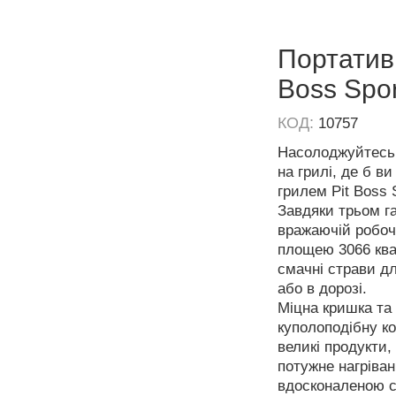
Портативн
Boss Spo
КОД:
10757
Насолоджуйтесь 
на грилі, де б в
грилем Pit Boss 
Завдяки трьом г
вражаючій робоч
площею 3066 ква
смачні страви дл
або в дорозі.
Міцна кришка та
куполоподібну ко
великі продукти, 
потужне нагріван
вдосконаленою 