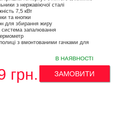
льники з нержавіючої сталі
ність 7,5 кВт
ки та кнопки
он для збирання жиру
 система запалювання
термометр
 полиці з вмонтованими гачками для
В НАЯВНОСТІ
9
грн.
ЗАМОВИТИ