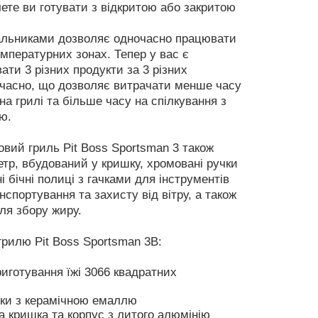
ете ви готувати з відкритою або закритою
пальниками дозволяє одночасно працювати
емпературних зонах. Тепер у вас є
ати 3 різних продукти за 3 різних
часно, що дозволяє витрачати менше часу
на грилі та більше часу на спілкування з
ю.
вий гриль Pit Boss Sportsman 3 також
тр, вбудований у кришку, хромовані ручки
і бічні полиці з гачками для інструментів
нспортування та захисту від вітру, а також
ля збору жиру.
грилю Pit Boss Sportsman 3B:
иготування їжі 3066 квадратних
тки з керамічною емаллю
а кришка та корпус з литого алюмінію