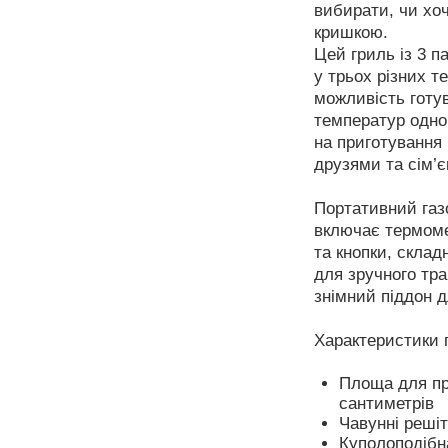
вибирати, чи хоч
кришкою.
Цей гриль із 3 
у трьох різних т
можливість готув
температур одно
на приготування 
друзями та сім’є
Портативний газо
включає термоме
та кнопки, складн
для зручного тра
знімний піддон д
Характеристики 
Площа для пр
сантиметрів
Чавунні реші
Куполоподібн