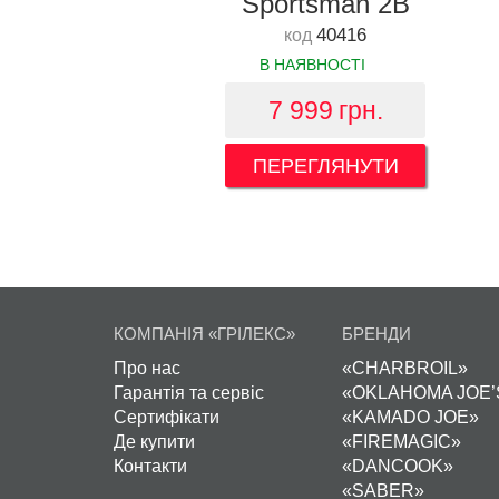
Sportsman 2B
40416
код
В НАЯВНОСТІ
7 999
грн.
ПЕРЕГЛЯНУТИ
КОМПАНІЯ «ГРІЛЕКС»
БРЕНДИ
Про нас
«CHARBROIL»
Гарантія та сервіс
«OKLAHOMA JOE’
Сертифікати
«KAMADO JOE»
Де купити
«FIREMAGIC»
Контакти
«DANCOOK»
«SABER»