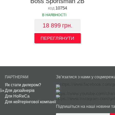
Boss Sportsman 2B
10754
код
В НАЯВНОСТІ
18 899
грн.
ПЕРЕГЛЯНУТИ
ПАРТНЕРАМ
Зв’язатися з нами у соцмереж
Як стати дилером?
S»
Для дизайнерів
Для HoReCa
Для кейтерінгової компанії
Підпишіться на наші новини та 