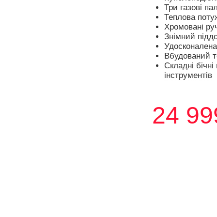
Три газові па
Теплова потуж
Хромовані руч
Знімний підд
Удосконалена
Вбудований 
Складні бічні
інструментів
24 99