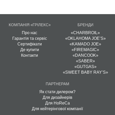
КОМПАНІЯ «ГРІЛЕКС»
БРЕНДИ
Про нас
«CHARBROIL»
Гарантія та сервіс
«OKLAHOMA JOE’S»
Сертифікати
«KAMADO JOE»
Де купити
«FIREMAGIC»
Контакти
«DANCOOK»
«SABER»
«GUTGAS»
«SWEET BABY RAY’S»
ПАРТНЕРАМ
Як стати дилером?
Для дизайнерів
Для HoReCa
Для кейтерінгової компанії