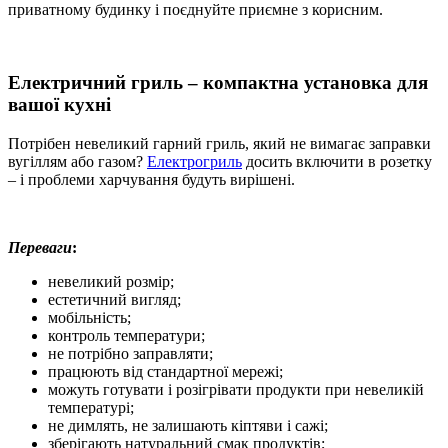
приватному будинку і поєднуйте приємне з корисним.
Електричний гриль – компактна установка для
вашої кухні
Потрібен невеликий гарний гриль, який не вимагає заправки
вугіллям або газом?
Електрогриль
досить включити в розетку
– і проблеми харчування будуть вирішені.
Переваги
:
невеликий розмір;
естетичний вигляд;
мобільність;
контроль температури;
не потрібно заправляти;
працюють від стандартної мережі;
можуть готувати і розігрівати продукти при невеликій
температурі;
не димлять, не залишають кіптяви і сажі;
зберігають натуральний смак продуктів;