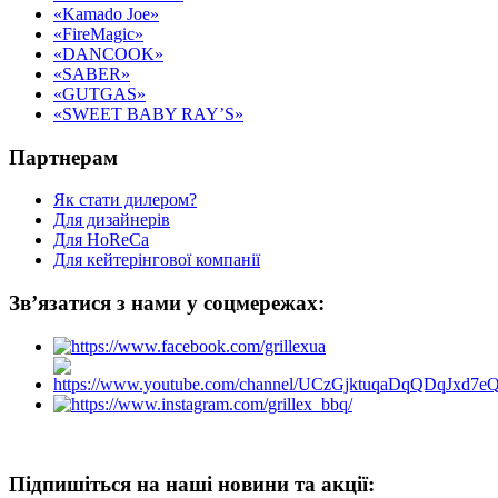
«Kamado Joe»
«FireMagic»
«DANCOOK»
«SABER»
«GUTGAS»
«SWEET BABY RAY’S»
Партнерам
Як стати дилером?
Для дизайнерів
Для HoReCa
Для кейтерінгової компанії
Зв’язатися з нами у соцмережах:
Підпишіться на наші новини та акції: