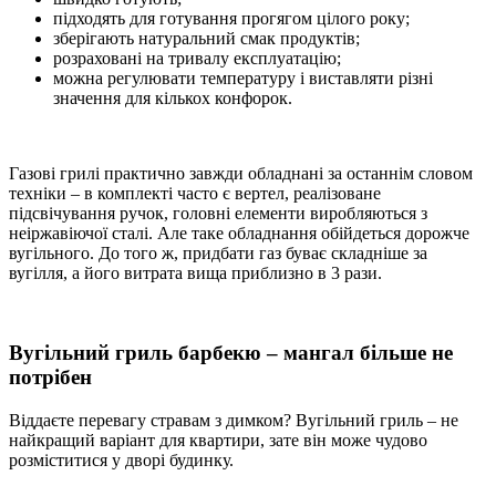
підходять для готування прогягом цілого року;
зберігають натуральний смак продуктів;
розраховані на тривалу експлуатацію;
можна регулювати температуру і виставляти різні
значення для кількох конфорок.
Газові грилі практично завжди обладнані за останнім словом
техніки – в комплекті часто є вертел, реалізоване
підсвічування ручок, головні елементи виробляються з
неіржавіючої сталі. Але таке обладнання обійдеться дорожче
вугільного. До того ж, придбати газ буває складніше за
вугілля, а його витрата вища приблизно в 3 рази.
Вугільний гриль барбекю – мангал більше не
потрібен
Віддаєте перевагу стравам з димком? Вугільний гриль – не
найкращий варіант для квартири, зате він може чудово
розміститися у дворі будинку.