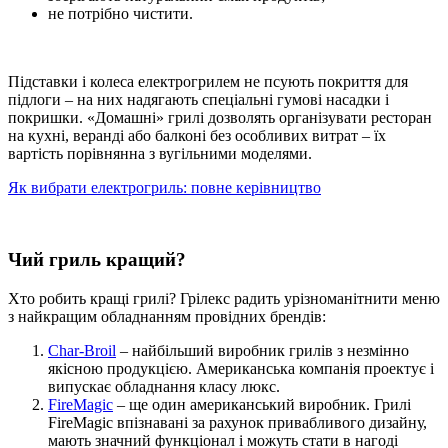
не потрібно чистити.
Підставки і колеса електрогрилем не псують покриття для
підлоги – на них надягають спеціальні гумові насадки і
покришки. «Домашні» грилі дозволять організувати ресторан
на кухні, веранді або балконі без особливих витрат – їх
вартість порівнянна з вугільними моделями.
Як вибрати електрогриль: повне керівництво
Чий гриль кращий?
Хто робить кращі грилі? Грілекс радить урізноманітнити меню
з найкращим обладнанням провідних брендів:
Char-Broil
– найбільший виробник грилів з незмінно
якісною продукцією. Американська компанія проектує і
випускає обладнання класу люкс.
FireMagic
– ще один американський виробник. Грилі
FireMagic впізнавані за рахунок привабливого дизайну,
мають значний функціонал і можуть стати в нагоді