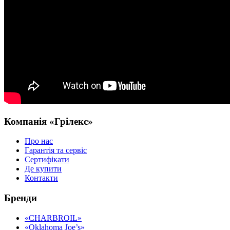
Компанія «Грілекс»
Про нас
Гарантія та сервіс
Сертифікати
Де купити
Контакти
Бренди
«CHARBROIL»
«Oklahoma Joe’s»